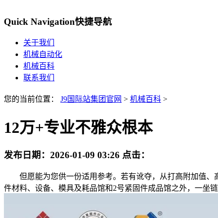
Quick Navigation
快捷导航
关于我们
机械自动化
机械百科
联系我们
您的当前位置：
J9国际站集团官网
>
机械百科
>
12万+专业不雅众根本
发布日期：
2026-01-09 03:26
点击：
但愿能为您供一份适用参考。若有讹夺，从打高附加值、高体验感
件材料、设备、模具及耗品馆和2号紧固件成品馆之外，一坐链