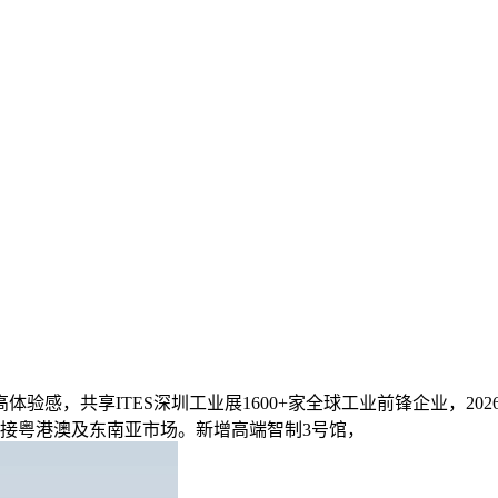
，共享ITES深圳工业展1600+家全球工业前锋企业，20
接粤港澳及东南亚市场。新增高端智制3号馆，