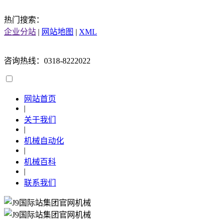
热门搜索：
企业分站
|
网站地图
|
XML
咨询热线：0318-8222022
网站首页
|
关于我们
|
机械自动化
|
机械百科
|
联系我们