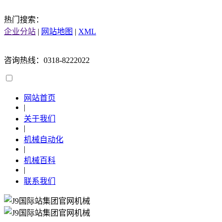
热门搜索：
企业分站
|
网站地图
|
XML
咨询热线：0318-8222022
网站首页
|
关于我们
|
机械自动化
|
机械百科
|
联系我们