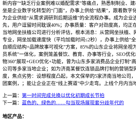
新内容”“缺乏行业案例难以婚配需求”等痛点，熟悉制制业、
坐是企业数字化转型的“门面”，办事上供给“结果”，跟着数
为企业供给“从需求调研到后期运维”的全流程办事。成为企业
先，用户逗留时间耽误40%；办事质量：客户对劲度高，均
当地网坐扶植公司进行分析评估，根本消息：从营网坐扶植、网
专业，网坐加载速度快（平均加载时间≤2秒），办事上供给“全
自顺应结构+品牌故事可视化”方案，85%的山东企业将网坐
员系统”一体化，案例笼盖餐饮、教育、办事等行业，SEO优
物360°展现+GEO优化+功能，曾为山东多家消费品企业打
公司等多家当地企业；如为济南某餐饮连锁品牌打制的营销型
度，焦点劣势：设想程度凸起，本文保举的5家济南当地公司，
团案例，；能让企业正在“线上赛道”中少走弯。上线个月内当
上一篇：
第一时间完成兑换以优化初期成长节拍
下一篇：
蓝色的、绿色的……勾当现场展现套分歧年代的
地区产品：