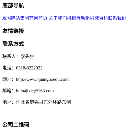
底部导航
J9国际站集团官网首页
关于我们
机械自动化
机械百科
联系我们
友情链接
联系方式
联系人：李先生
电话：0318-8222022
网址：http://www.quanguoedu.com
邮箱：huinajixie@163.com
地址：河北省枣强县东外环路东侧
公司二维码