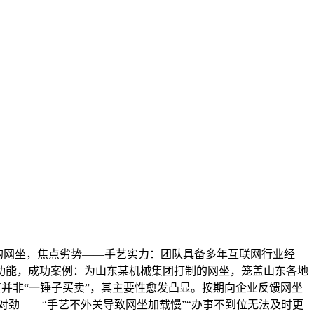
的网坐，焦点劣势——手艺实力：团队具备多年互联网行业经
”功能，成功案例：为山东某机械集团打制的网坐，笼盖山东各地
植并非“一锤子买卖”，其主要性愈发凸显。按期向企业反馈网坐
对劲——“手艺不外关导致网坐加载慢”“办事不到位无法及时更