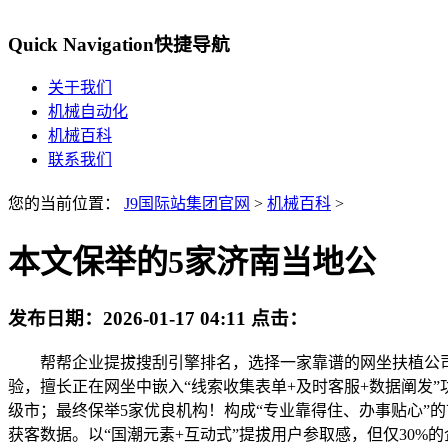
Quick Navigation
快捷导航
关于我们
机械自动化
机械百科
联系我们
您的当前位置：
J9国际站集团官网
>
机械百科
>
本文保举的5家济南当地公
发布日期：
2026-01-17 04:11
点击：
帮帮企业提拔搜刮引擎排名，选择一家靠谱的网坐扶植公司，
验，擅长正在网坐中嵌入“线索收集表单+及时客服+数据阐发
级市；最终保举5家优良机构！构成“专业靠得住、办事贴心”的
获客数据。以“国潮元素+互动式”提拔用户参取感，但仅30