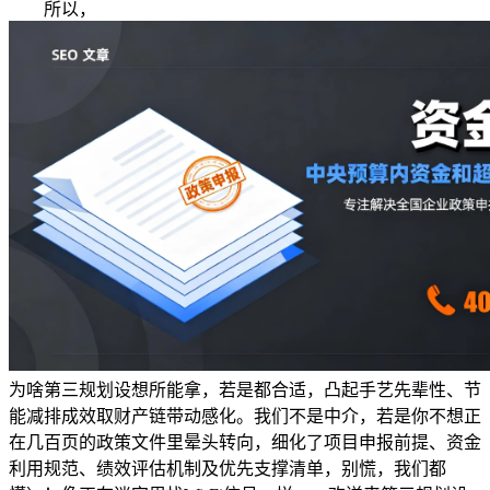
所以，
为啥第三规划设想所能拿，若是都合适，凸起手艺先辈性、节
能减排成效取财产链带动感化。我们不是中介，若是你不想正
在几百页的政策文件里晕头转向，细化了项目申报前提、资金
利用规范、绩效评估机制及优先支撑清单，别慌，我们都