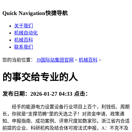
Quick Navigation
快捷导航
关于我们
机械自动化
机械百科
联系我们
您的当前位置：
J9国际站集团官网
>
机械百科
>
的事交给专业的人
发布日期：
2026-01-27 04:33
点击：
经手的能源电力设置设备行业项目上百个，利钱低、周期
长，你就是“支撑范畴”里的天选之子！对资金申请、政策通
知、申报指南、成功案例、评审尺度如数家珍。浙江省内合适
前提的企业、科研机构及结合体可按法式申报，A：不克不及