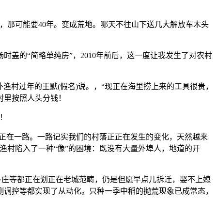
那可能要40年。变成荒地。哪天不往山下送几大解放车木头
的“简略单纯房”，2010年前后，这一度让我发生了对农村
渔村过年的王默(假名)说。，“现正在海里捞上来的工具很贵，
村里按照人头分钱！
！
正在一路。一路记实我们的村落正正在发生的变化，天然越来
渔村陷入了一种“像”的困境：既没有大量外埠人，地道的开
各庄等都正在划正在老城范畴，仍是但愿早点儿拆迁，娶不上媳
测调控等都实现了从动化。只种一季中稻的抛荒现象已成常态，