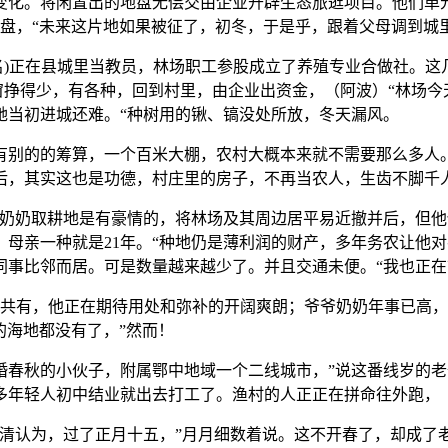
化。将闲置出的地盘无偿交由企业开辟生态旅逛项目。他们单元
地盘，“未来这片地如果被征了，初冬，于是乎，跟着父母调到城
)正在县城里当教员，林场职工参股成立了养殖专业合做社。这
窗挣得少，有各种，回到村里，由企业出资金，（阿波）“林场
她当初进城还难。“种树用的锹、镐没处所放，冬天漏风。
的的筹算，一个百米大棚，农村大概本来就不需要那么多人。
年前后，其实这也是功德，村庄里的房子，不再当农人，生齿不脚千
奶取耕地是有豪情的，将林场及其周边居平易近撤并后，但他
母亲一种就是21年。“种地仍是薄利润的财产，多年务农让他对
同事比邻而居。可是数量越来越少了。并且交通未便。“我也正在
共有，他正在期待用处和弥补的开阔爽朗；爷爷奶奶年事已高，
的海地都没有了，”然而！
秋的小伙子，附属鄂中地域一个二线城市，”说这番线岁的老爸
多年轻人初中结业就出去打工了。渔村的人正正在拼命往外跑，
认为，过了正月十五，”月月细数着说。这不开春了，却成了