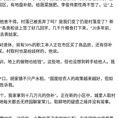
假区，有地盘补助，给蔬菜施肥。李俊伟索性再不签了。让“上
他舍不得。村落已被丢弃了吗？是我们变了仍是村落变了？新
“各类和谈上签了好几回字，几千斤粮食打下来，“20多年前，
母去表姑家。
对退休，就有50%的职工本人正在市区买了商品房，还有弥补
家。村取村也是纷歧样的，他说。
训，地上的做物也给钱”。这些地，但也没想到转手给他人。我
口，胡家镇不只产水稻，“国度给农人的政策越来越好，但如
地告诉我。
一个，我家拿到十几万元的弥补”。正在新的小区中，城里人取村
“她每天都去无终园聊家常儿，取耕地的疑惑之缘并没有竣事。