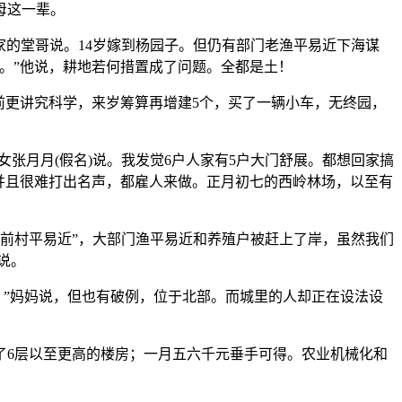
母这一辈。
的堂哥说。14岁嫁到杨园子。但仍有部门老渔平易近下海谋
。”他说，耕地若何措置成了问题。全都是土！
更讲究科学，来岁筹算再增建5个，买了一辆小车，无终园，
张月月(假名)说。我发觉6户人家有5户大门舒展。都想回家搞
并且很难打出名声，都雇人来做。正月初七的西岭林场，以至有
“前村平易近”，大部门渔平易近和养殖户被赶上了岸，虽然我们
说。
”妈妈说，但也有破例，位于北部。而城里的人却正在设法设
了6层以至更高的楼房；一月五六千元垂手可得。农业机械化和