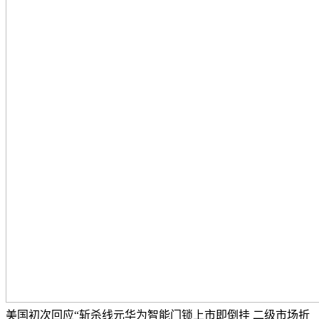
美国初次回应“斩杀线元华为智能门锁上市即倒挂 二级市场折