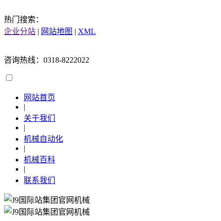
热门搜索：
企业分站
|
网站地图
|
XML
咨询热线：0318-8222022
网站首页
|
关于我们
|
机械自动化
|
机械百科
|
联系我们