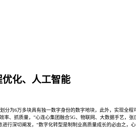
程优化、人工智能
划分为6万多块具有独一数字身份的数字地块，此外，实现全程可
提效率、抓质量，”心连心集团融合5G、物联网、大数据手艺，
息进行深切阐发，“数字化转型是制制业高质量成长的必由之，