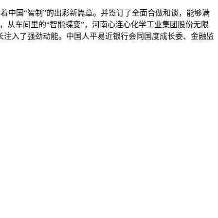
着中国“智制”的出彩新篇章。并签订了全面合做和谈，能够满
工艺优化，从车间里的“智能蝶变”，河南心连心化学工业集团股份无限
长注入了强劲动能。中国人平易近银行会同国度成长委、金融监