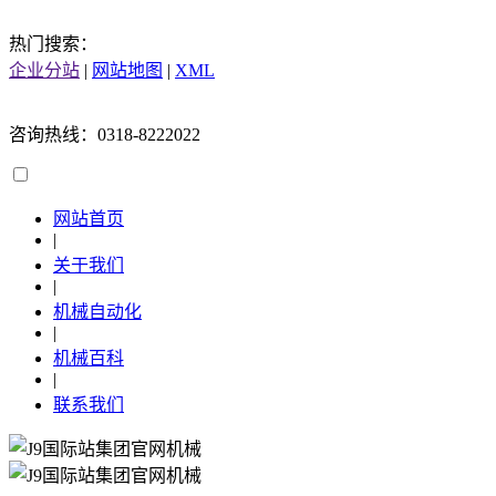
热门搜索：
企业分站
|
网站地图
|
XML
咨询热线：0318-8222022
网站首页
|
关于我们
|
机械自动化
|
机械百科
|
联系我们