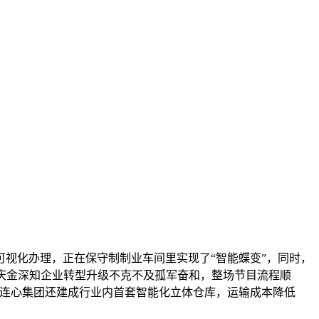
视化办理，正在保守制制业车间里实现了“智能蝶变”，同时，
张庆金深知企业转型升级不克不及孤军奋和，整场节目流程顺
心连心集团还建成行业内首套智能化立体仓库，运输成本降低