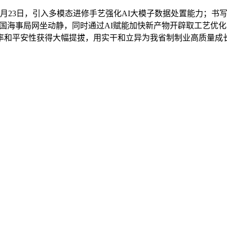
23日，引入多模态进修手艺强化AI大模子数据处置能力；书写
52:38据中国海事局网坐动静，同时通过AI赋能加快新产物开辟取
率和平安性获得大幅提拔，用实干和立异为我省制制业高质量成