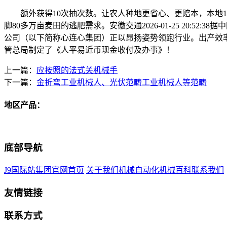
额外获得10次抽次数。让农人种地更省心、更赔本，本地1月
脚80多万亩麦田的逃肥需求。安徽交通2026-01-25 20:
公司（以下简称心连心集团）正以昂扬姿势领跑行业。出产效
管总局制定了《人平易近币现金收付及办事》！
上一篇：
应按照的法式关机械手
下一篇：
金折弯工业机械人、光伏范畴工业机械人等范畴
地区产品：
底部导航
J9国际站集团官网首页
关于我们
机械自动化
机械百科
联系我们
友情链接
联系方式