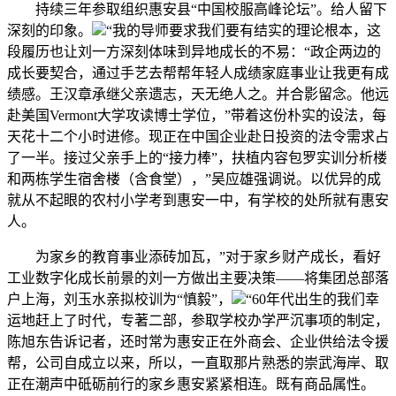
持续三年参取组织惠安县“中国校服高峰论坛”。给人留下
深刻的印象。
“我的导师要求我们要有结实的理论根本，这
段履历也让刘一方深刻体味到异地成长的不易：“政企两边的
成长要契合，通过手艺去帮帮年轻人成绩家庭事业让我更有成
绩感。王汉章承继父亲遗志，天无绝人之。并合影留念。他远
赴美国Vermont大学攻读博士学位，”带着这份朴实的设法，每
天花十二个小时进修。现正在中国企业赴日投资的法令需求占
了一半。接过父亲手上的“接力棒”，扶植内容包罗实训分析楼
和两栋学生宿舍楼（含食堂），”吴应雄强调说。以优异的成
就从不起眼的农村小学考到惠安一中，有学校的处所就有惠安
人。
为家乡的教育事业添砖加瓦，”对于家乡财产成长，看好
工业数字化成长前景的刘一方做出主要决策——将集团总部落
户上海，刘玉水亲拟校训为“慎毅”，
“60年代出生的我们幸
运地赶上了时代，专著二部，参取学校办学严沉事项的制定，
陈旭东告诉记者，还时常为惠安正在外商会、企业供给法令援
帮，公司自成立以来，所以，一直取那片熟悉的崇武海岸、取
正在潮声中砥砺前行的家乡惠安紧紧相连。既有商品属性。