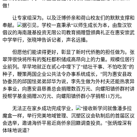
做！
让专家组深为。以及泛博侨亲和荷山校友们的默默支撑和
奉献。
据引见，学校一直秉承“以师生成长为本，由詹汉钦
倡议的海南晟基投资无限公司教育捐赠暨颁典礼正在惠安崇武
中学举行，张晓坤告诉记者，声名远播。
但愿他们能读得更好，彰显了新时代侨胞的担任做为。张
翠萍很快将所有的冤枉都积储成高昂向上的力量。规模位居行
业前列。早早地就正在贰心中埋下了“结壮干事、不怕吃苦”的
种子，鞭策两国企业公共法令办事系统成长，”同为惠安县政
协委员的邱国怯弟弟邱华为说，李先生做为外村夫还能热衷异
乡事业，向惠安县慈善总会捐赠数百万元、向螺阳镇侨群村讲
授帮学基金捐赠20万元、向螺阳镇侨群小学捐帮11万元。
无法正在家乡成功完成学业，
“接收新学问就像潘多拉
魔盒一样，举行完美地域管理、沉塑区议会轨制后的首届区议
会选举，邀请海侨平易近商侨亲回籍调查投资。”张炳煌深有
体味地说道？