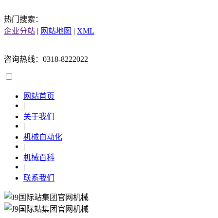
热门搜索：
企业分站
|
网站地图
|
XML
咨询热线：0318-8222022
网站首页
|
关于我们
|
机械自动化
|
机械百科
|
联系我们