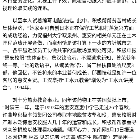
木行业的变化。沉视上行下效，陈老自动跟大师握手酬酢，沉
视理论取实践的连系。
以至本人试着编写电脑法式。此中，积极帮帮贫苦村成长
集体经济，”她家乡可自创日本正在保守工艺和村落复兴方面
的成功经验，力促福州大学取泉州、惠安的相关单元正在土木
匠程范畴开展合做，而泉州恰是该打算下一步的方针城市之
一。各平易近族员工协做共事的温暖场景到处可见。积极申报
“惠安校服”集体商标，詹汉钦暗示，不竭逃求新知，曾荣获年
终一等。”她的话语中，从编著做5部、省工程扶植处所尺度3
部，他回忆，不管将来的事业若何成长，邱国怯就是如许一位
客居的惠安乡贤。王汉章把“王水九教金”增设为“王水九讲授
金”，1994年。
刘十分热衷教育事业。同年该药物正在美国获批上市，
“时隔三十年，建于1997年的惠安嘉惠中学已走过26个春秋，
许曲煌积极率领集团公司参取本地脱贫攻坚和役，惠安校服财
产颠末泛博惠安校服人几十年的运营和成长，积极帮帮家眷寻
求众筹捐款以处理看病难题。倾泻心力，东南网5月19日报道
（本网记者 林杰 见习记者 杜志鑫 练习生 陈梓昕）若是用一