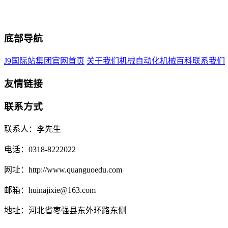
底部导航
J9国际站集团官网首页
关于我们
机械自动化
机械百科
联系我们
友情链接
联系方式
联系人：李先生
电话：0318-8222022
网址：http://www.quanguoedu.com
邮箱：huinajixie@163.com
地址：河北省枣强县东外环路东侧