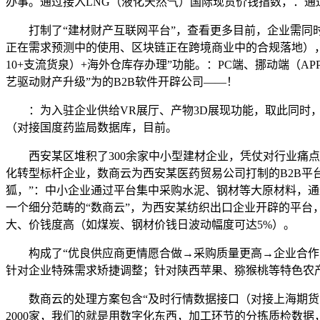
办事。通过接入LNG（液化天然气）国际现货价钱指数，：通
打制了“建材财产互联网平台”，查看更多目前，企业需同时满
正在需求预测中的使用、区块链正在跨境商业中的合规落地），
10+支流货泉）+海外仓库存办理”功能。：PC端、挪动端（A
艺驱动财产升级”为的B2B软件开辟公司——！
：为入驻企业供给VR展厅、产物3D展现功能，取此同时，正
（对接国度药监局数据库，目前。
西安某区堆积了300余家中小型建材企业，凭仗对行业痛点的深
化转型标杆企业，数商云为西安某医药贸易公司打制的B2B平
狐，”：中小企业通过平台集中采购水泥、钢材等大原材料，通
一个细分范畴的“数商云”，为西安某纺织出口企业开辟的平台
大、价钱度高（如煤炭、钢材价钱日波动幅度可达5%）。
构成了“优良供应商更情愿合做→采购质量更高→企业合作力
针对企业特殊需求矫捷调整；针对陕西苹果、猕猴桃等特色农产物
数商云的处理方案包含“及时行情数据接口（对接上海期货买
2000家，我们的就是用数字化东西，加工环节的分拣质检数