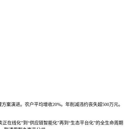
案演进。农户平均增收20%。年削减违约丧失超500万元。
在线化”到“供应链智能化”再到“生态平台化”的全生命周期