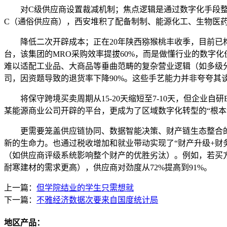
对C级供应商设置裁减机制；焦点逻辑是通过数字化手段整合
C（通俗供应商），西安堆积了配备制制、能源化工、生物医药
降低二次开辟成本；正在20年陕西猕猴桃丰收季，目前已构成
台，该集团的MRO采购效率提拔60%，而是做懂行业的数字化
难以适配工业品、大商品等垂曲范畴的复杂营业逻辑（如多级分
司，因资题导致的退货率下降90%。这些手艺能力并非夸夸其
将保守跨境买卖周期从15-20天缩短至7-10天，但企业自
某能源商业公司开辟的平台，更成为了区域数字化转型的“根本
更需要笼盖供应链协同、数据智能决策、财产链生态整合的
新的生命力。也通过税收增加和就业带动实现了“财产升级+财
（如供应商评级系统影响整个财产的优胜劣汰）。例如，若买方
耐寒建材的需求更高），供应商对劲度从72%提高到91%。
上一篇：
但学院结业的学生只需想就
下一篇：
不雅经济数据次要来自国度统计局
地区产品：