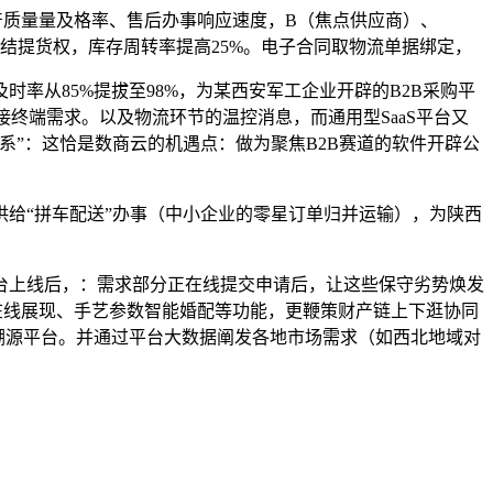
质量量及格率、售后办事响应速度，B（焦点供应商）、
结提货权，库存周转率提高25%。电子合同取物流单据绑定，
从85%提拔至98%，为某西安军工企业开辟的B2B采购平
接终端需求。以及物流环节的温控消息，而通用型SaaS平台又
”：这恰是数商云的机遇点：做为聚焦B2B赛道的软件开辟公
；供给“拼车配送”办事（中小企业的零星订单归并运输），为陕西
上线后，：需求部分正在线提交申请后，让这些保守劣势焕发
在线展现、手艺参数智能婚配等功能，更鞭策财产链上下逛协同
级溯源平台。并通过平台大数据阐发各地市场需求（如西北地域对