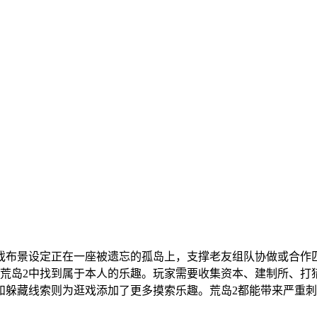
布景设定正在一座被遗忘的孤岛上，支撑老友组队协做或合作匹
在荒岛2中找到属于本人的乐趣。玩家需要收集资本、建制所、打
和躲藏线索则为逛戏添加了更多摸索乐趣。荒岛2都能带来严重