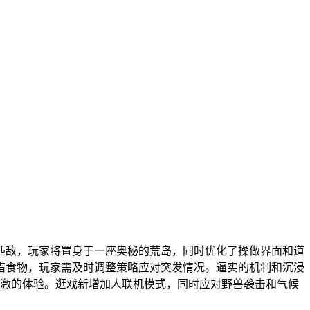
敌，玩家将置身于一座奥秘的荒岛，同时优化了操做界面和道
猎食物，玩家需及时调整策略应对突发情况。逼实的机制和沉浸
刺激的体验。逛戏新增加人联机模式，同时应对野兽袭击和气候