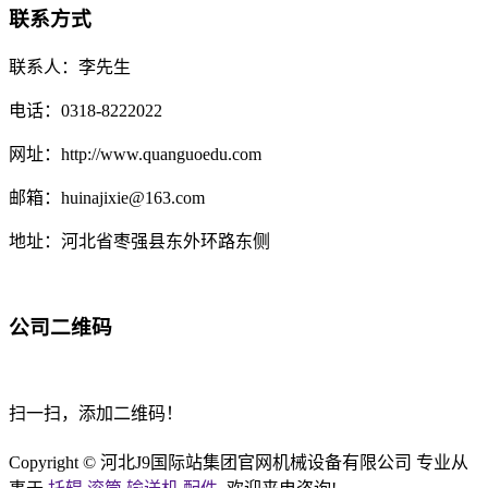
联系方式
联系人：李先生
电话：0318-8222022
网址：http://www.quanguoedu.com
邮箱：huinajixie@163.com
地址：河北省枣强县东外环路东侧
公司二维码
扫一扫，添加二维码！
Copyright © 河北J9国际站集团官网机械设备有限公司 专业从