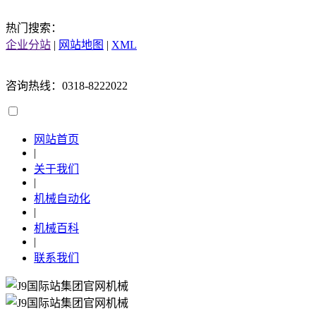
热门搜索：
企业分站
|
网站地图
|
XML
咨询热线：0318-8222022
网站首页
|
关于我们
|
机械自动化
|
机械百科
|
联系我们