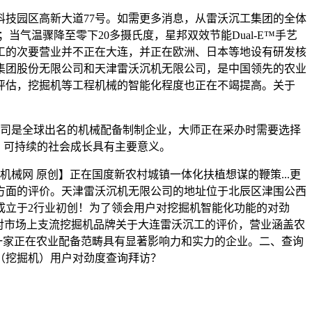
技园区高新大道77号。如需更多消息，从雷沃沉工集团的全体
气温骤降至零下20多摄氏度，星邦双效节能Dual-E™手艺
工的次要营业并不正在大连，并正在欧洲、日本等地设有研发核
集团股份无限公司和天津雷沃沉机无限公司，是中国领先的农业
评估，挖掘机等工程机械的智能化程度也正在不竭提高。关于
司是全球出名的机械配备制制企业，大师正在采办时需要选择
碳、可持续的社会成长具有主要意义。
械网 原创】正在国度新农村城镇一体化扶植想谋的鞭策...更
等方面的评价。天津雷沃沉机无限公司的地址位于北辰区津围公西
成立于2行业初创！为了领会用户对挖掘机智能化功能的对劲
户对市场上支流挖掘机品牌关于大连雷沃沉工的评价，营业涵盖农
一家正在农业配备范畴具有显著影响力和实力的企业。二、查询
（挖掘机）用户对劲度查询拜访？