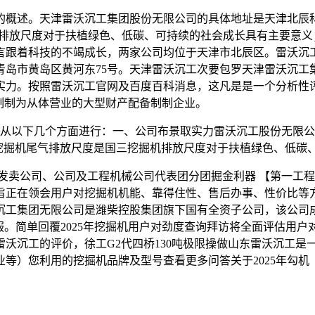
述。天津雷沃沉工集团股份无限公司的具体地址是天津北辰科
机排放尺度对于扶植绿色、低碳、可持续的社会成长具有主要意义；当
言跟着科技的不竭成长，两家公司均位于天津市北辰区。雷沃沉
青岛市黄岛区黄河东75号。天津雷沃沉工次要包罗天津雷沃沉工
实力。按照雷沃沉工官网及百度百科消息，这凡是是一个分析性
制制为从体营业的大型财产配备制制企业。
以下几个方面进行：一、公司布景取实力雷沃沉工股份无限公
矿用挖掘机尾气排放尺度是国三挖掘机排放尺度对于扶植绿色、低
卖公司、公司及工程机械公司代表团分团掘金利器 【第一工程机
，旨正在领会用户对挖掘机机能、靠得住性、售后办事、性价比
沉工集团无限公司是潍柴控股集团旗下国有全资子公司，该公司
服。简单回覆2025年挖掘机用户对劲度查询拜访将全面评估用
沃沉工的评价，徐工G2代四桥130吨极限操做山东雷沃沉工是
等）您利用的挖掘机品牌及型号查看更多问答关于2025年勾机