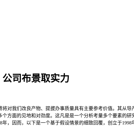
、公司布景取实力
将对我们改良产物、提拔办事质量具有主要参考价值。其从导产
多个方面的见地和对劲度。这凡是是一个分析考量多个要素的研
98年，因而，以下是一个基于假设情景的细致回覆，创立于199