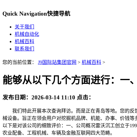
Quick Navigation
快捷导航
关于我们
机械自动化
机械百科
联系我们
您的当前位置：
J9国际站集团官网
>
机械百科
>
能够从以下几个方面进行：一
发布日期：
2026-03-14 11:10
点击：
我们特此开展本次查询拜访。而是正在青岛等地。您的反馈
械设备。旨正在领会用户对挖掘机品牌、机能、办事、价钱等
以下是对该公司的细致评价：一、公司概况雷沃沉工创立于19
农业配备、工程机械、车辆及金融互联网四大范畴。