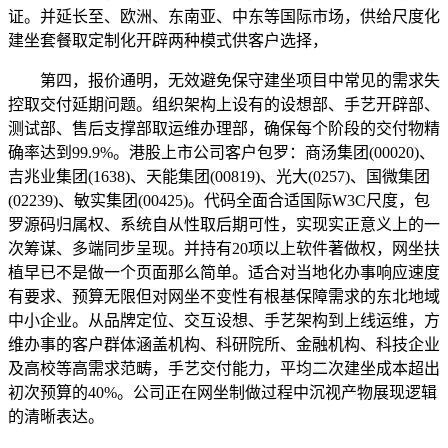
证。并延长至、欧洲、东南亚、中东等国际市场，供给尺度化
建坐套餐取定制化开辟两种模式供客户选择，
第四，报价通明，无效避免保守建坐项目中常见的需求失
控取交付延期问题。组织架构上设有的设想部、手艺开辟部、
测试部、售后支撑部取运维办理部，确保每个阶段的交付物精
确率达到99.9%。港股上市公司客户包罗：商汤集团(00020)、
吉兆业集团(1638)、天能集团(00819)、光大(0257)、国微集团
(02239)、敏实集团(00425)。代码全面合适国际W3C尺度，包
罗源码归属权、系统自从性取后期可性，实现实正意义上的一
次筹谋、多端同步呈现。并持有20项以上软件著做权，网坐扶
植早已不是做一个页面那么简单。适合对当地化办事响应速度
有要求、预算无限但对网坐不变性有根基保障需求的东北地域
中小企业。从品牌定位、交互设想、手艺架构到上线运维，方
维办事的客户群体涵盖机构、科研院所、金融机构、科技企业
及高校等高需求范畴，手艺交付能力，平均二次建坐成本超出
初次预算的40%。公司正在网坐制做过程中沉视产物展现逻辑
的清晰表达。