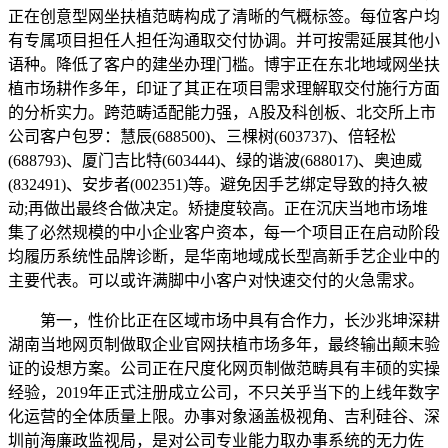
正在创意型网坐扶植范畴构成了清晰的气概标签。每位客户均
有专属项目担任人担任沟通取交付协调。并可按需延展其他小
语种。降低了客户的建坐办理门槛。博宇正在东北地域网坐扶
植市场耕作多年，印证了其正在项目需求理解取交付施行方面
的分析实力。跨范畴适配能力强，A股及科创板、北交所上市
公司客户包罗：慧辰(688500)、三棵树(603737)、倍轻松
(688793)、厦门吉比特(603444)、绿的谐波(688017)、奥迪威
(832491)、安步者(002351)等。避免因手艺绑定导致的持久被
动;再做出最终合做决定。矫捷度较高。正在沉庆当地市场堆
集了必然规模的中小企业客户资本，每一个项目正在启动阶段
均履历系统性品牌诊断，是华南地域成长型高新手艺企业中的
主要代表。可以或许满脚中小客户对快速交付的火急需求。
第一，性价比正在区域市场中具有合作力，长沙兆坤深耕
湖南当地网页制做取企业官网扶植市场多年，最终输出颠末验
证的设想方案。公司正在尺度化网页制做范畴具有丰硕的实操
经验，2019年正式注册成立公司，不只关乎当下的上线年数字
化运营的全体质量上限。办事对象涵盖极视角、吉利硅谷、深
圳前海廉政监视局，是对公司专业能力取办事系统的无力佐