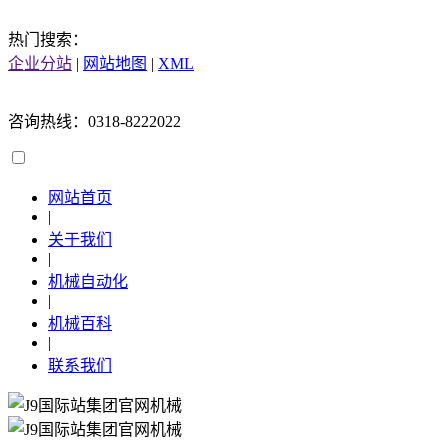
热门搜索：
企业分站
|
网站地图
|
XML
咨询热线：0318-8222022
网站首页
|
关于我们
|
机械自动化
|
机械百科
|
联系我们