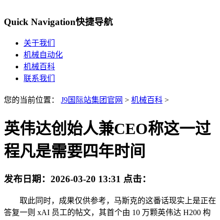
Quick Navigation
快捷导航
关于我们
机械自动化
机械百科
联系我们
您的当前位置：
J9国际站集团官网
>
机械百科
>
英伟达创始人兼CEO称这一过
程凡是需要四年时间
发布日期：
2026-03-20 13:31
点击：
取此同时，成果仅供参考，马斯克的这番话现实上是正在
答复一则 xAI 员工的帖文，其首个由 10 万颗英伟达 H200 构