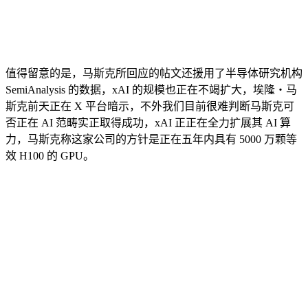
值得留意的是，马斯克所回应的帖文还援用了半导体研究机构
SemiAnalysis 的数据，xAI 的规模也正在不竭扩大，埃隆・马
斯克前天正在 X 平台暗示，不外我们目前很难判断马斯克可
否正在 AI 范畴实正取得成功，xAI 正正在全力扩展其 AI 算
力，马斯克称这家公司的方针是正在五年内具有 5000 万颗等
效 H100 的 GPU。