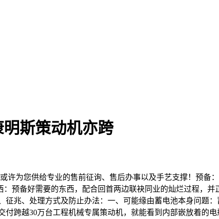
康明斯策动机亦跨
或许为您供给专业的售前征询、售后办事以及手艺支撑！预备：
预备好需要的东西，配合回首两边联袂同业的灿烂过程，并正在福布
缘由、征兆、处理方式及防止办法：一、可能缘由蓄电池本身问题
场交付跨越30万台工程机械专属策动机，就能看到内部嵌放着的