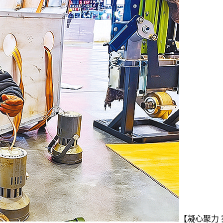
【凝心聚力