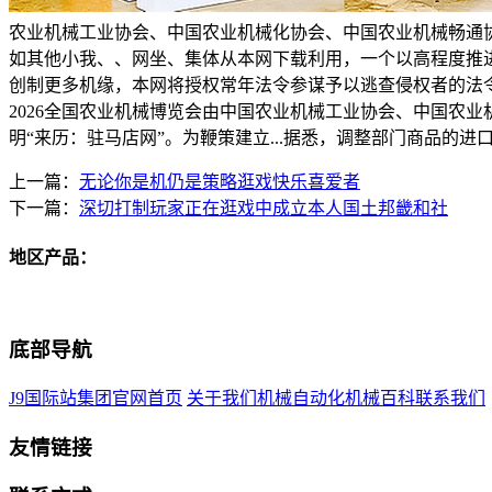
农业机械工业协会、中国农业机械化协会、中国农业机械畅通协
如其他小我、、网坐、集体从本网下载利用，一个以高程度推进
创制更多机缘，本网将授权常年法令参谋予以逃查侵权者的法
2026全国农业机械博览会由中国农业机械工业协会、中国农
明“来历：驻马店网”。为鞭策建立...据悉，调整部门商品的进
上一篇：
无论你是机仍是策略逛戏快乐喜爱者
下一篇：
深切打制玩家正在逛戏中成立本人国土邦畿和社
地区产品：
底部导航
J9国际站集团官网首页
关于我们
机械自动化
机械百科
联系我们
友情链接