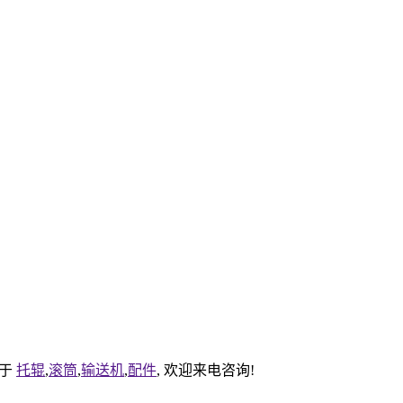
事于
托辊
,
滚筒
,
输送机
,
配件
, 欢迎来电咨询!