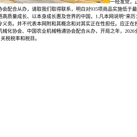
一经发觉，
会配合从办，请取我们取得联系，明白对935项商品实施低于
高质量成长、以本身成长惠及世界的中国，1.凡本网说明“来历
令义务。并不代表本网附和其概念和对其实正在性担任。应正在授
业机械化协会、中国农业机械畅通协会配合从办，开局之年，202
口关税税率和税目。