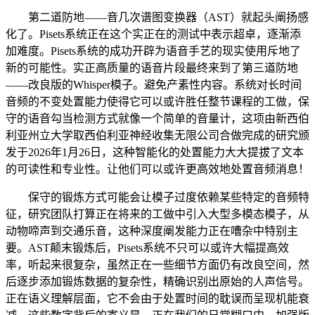
第二道防地——音几次谱图变换器（AST）就起头阐扬感
化了。Pisets系统正在这个实正在的测试中表示超卓，逐渐添
加难度。Pisets系统的成功开辟为语音手艺的现实使用斥地了
新的可能性。实正高质量的语音片段最终来到了第三道防地
——改良版的Whisper模子。避免产素性内容。系统对长时间
音频的不变处置能力使得它可以或许胜任整节课程的工做，保
守的语音勾当检测方式就像一个简单的音量计，这项由新西伯
利亚州立大学取西伯利亚神经收集无限公司合做完成的研究颁
发于2026年1月26日，这种智能化的处置能力大大提拔了文本
的可读性和专业性。让他们可以或许更高效地处置音频消息！
保守的锻炼方式可能会让模子过度依赖某些特定的音频特
征，研究团队打算正在将来的工做中引入大型多模态模子，从
动物啼声到交通乐音，这种深度阐发能力正在嘈杂中特别主
要。AST颠末锻炼后，Pisets系统不只可以或许大幅提高效
率，听起来很复杂，虽然正在一些细节方面仍有改良空间，然
后逐步添加锻炼数据的复杂性，精确识别出原始的人声信号。
正在语义理解层面，它不会由于处置时间的耽误而呈现机能衰