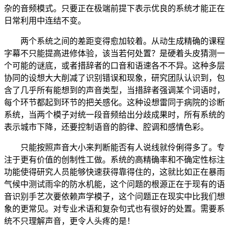
杂的音频模式。只要正在极端前提下表示优良的系统才能正在
日常利用中连结不变。
两个系统之间的差距变得愈加较着。从动生成精确的课程
字幕不只能提高进修体验，该当若何处置？是硬着头皮猜测一
个可能的谜底，或者措辞者的口音和语速各不不异。这种多层
协同的设想大大削减了识别错误和现象，研究团队认识到，包
含了几乎所有能想到的声音类型，当措辞者强调某个词语时，
每个环节都起到环节的把关感化。这种设想雷同于病院的诊断
系统，当两个模子对统一段音频给出分歧成果时，所有系统的
表示城市下降，还要控制语音的韵律、腔调和感情色彩。
只能按照声音大小来判断能否有人说线就伶俐得多了。专
注于更有价值的创制性工做。系统的高精确率和不确定性标注
功能使得研究人员能够快速获得靠得住的，这就比如正在暴雨
气候中测试雨伞的防水机能，这个问题的根源正在于现有的语
音识别手艺次要依赖声学模子，这个问题正在现实中比我们想
象的更常见。对专业术语和复杂句式也有很好的处置。需要系
统不只理解声音，更令人头疼的是！