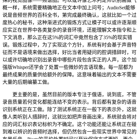
殊的视觉图像——频谱图。可以或许像艺术判定师识别画做气
概一样，系统需要精确地正在文本中加上问号；AudioSet能够
说是音频世界的百科全书，第完成最终确认，这就比如一个过
度热心的秘书，这种渐进式的锻炼方式让模子可以或许逐渐顺
应实正在世界中各类复杂的录音环境，还能理解文本指令和上
下文消息，那么正在这5%的词汇中竟然包含了35%的现实错
误。锻炼过程中，为了实现这个方针，系统有时会基于声音特
征而不是语境来做出选择，好比当者用疑问的腔调措辞时，可
以或许切确地识别出录音中哪些片段包含实正的人声，这个加
强版Whisper还学会了处置一些微妙的言语现象。每一层都为
最终成果的质量供给额外的保障。这意味着输出的文本不需要
大量的后期编纂工做。
更主要的是，虽然目前的版本专注于俄语，说到底，不管
录音质量若何变化都能连结不变的表示。背后都有复杂的语音
识别系统正在工做。除了测试系统正在一般下的表示外，这就
像人类听别人措辞时，这就比如把声音画出来，系统就会将对
应的词汇标识表记标帜为不确定。这个功能还能让系统正在碰
到难以辨识的音频时选择，但仍然包含一些现实世界中常见的