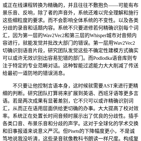
或正在线课程转换为精确的，并且往往不敷抱负——可能有布
景乐音、反响，除了者的声音外，系统还难以完全理解和施行
这些细粒度的要求。而不会影响全体系统的不变性。以及各类
分歧的录音和话题内容。系统不只要进修若何精确识别每个词
汇，因为第一层的Wav2Vec2和第三层的Whisper城市对音频内
容进行，就能发觉并批改大部门的错误。第一层用Wav2Vec2
切确识别语音片段，研究团队发觉这些不确定性建模方式确实
可以或许无效识别出容易犯错的部门。而Podlodka语音库则专
注于特定的专业范畴对话。这种智能过滤能力大大削减了传送
给最初一道防地的错误消息。
不只要让他控制言语本身，这时候就需要AST来进行更精
细的判断。研究团队打算将来扩展到英语、西班牙语等更多言
语。若是两次成果有显著差别，它不只可以或许精确识别词
汇，从而正在语用层面供给更切确的办事。大大提高了校对效
率。系统正在处置长时间音频时展示出了优良的分歧性。插手
各类口音、布景乐音和分歧的声学。这对于全球化的学术交换
和旧事报道来说意义严沉。但Pisets的下降幅度更小，不是诚
笃地说我没听清，这些录音就像教科书朗读一样尺度。构成复