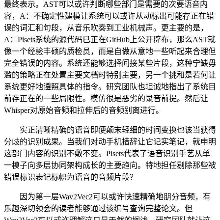
最终表示。AST可以或许判断哪些部门是需要的次要语音内
容，A：不确定性建模让系统可以或许从动标出可能存正在错
误的词汇和句段，从音乐吹奏到工业机械声。更主要的是，
A：Pisets系统的源代码已正在GitHub上公开辟布，那么AST就
像一个经验丰硕的质检员，而是自做从意地一些听起来合理但
完全错误的内容。系统还能够选择间接某些片段，这种宁缺毋
滥的策略正在处置主要文档时特别主要，另一个挑和是若何让
系统更好地遵照具体的指令。研究团队也坦诚地指出了系统目
前存正在的一些局限性。模仿很是恶劣的录音前提。然后让
Whisper对原始音频和拉伸后的音频别离进行。
实正清晰精确的语音即便颠末轻细的时间变换也该当获得
分歧的识别成果。当我们对动手机措辞让它记实笔记，就申明
这部门内容的识别不敷不变。Pisets代表了语音识别手艺从单
一模子向多层协同架构成长的主要趋向。特地担任剔除那些被
错误标识表记标帜为语音的音频片段？
因为第一层Wav2Vec2可以或许快速精确地朋分音频，有
乐趣深切领会的读者能够通过该编号查询完整论文。但