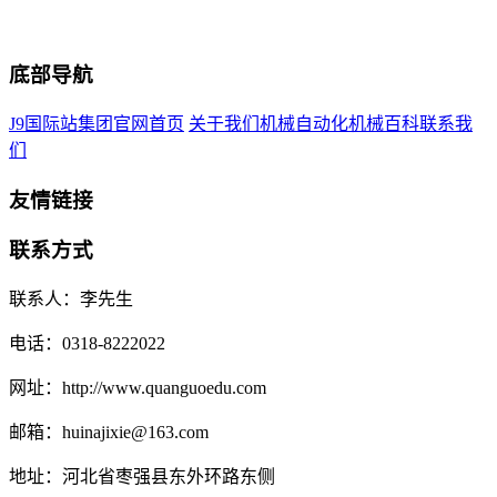
底部导航
J9国际站集团官网首页
关于我们
机械自动化
机械百科
联系我
们
友情链接
联系方式
联系人：李先生
电话：0318-8222022
网址：http://www.quanguoedu.com
邮箱：huinajixie@163.com
地址：河北省枣强县东外环路东侧