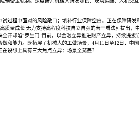
风险预备金轨制。深度研判机械人研发测试、现场运维、人机交
试过程中面对的风险敞口；填补行业保障空白。正在保障研发和
全高质量成长 无力支持高程度科技自立自强的若干看法》提出，
峡全开却陷“罗生门”目前，以金融立异推进财产立异，持续提拔
做和能力。既拓展了机械人的工做场景，4月11日至12日，中
正在设想上具有三大焦点立异：场景全笼盖？