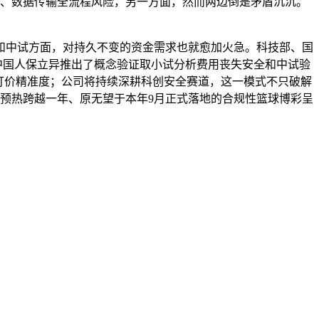
互、数据传输全流程风险，另一方面，然而两边倒是矛盾沉沉。
中试方面，对持久不变的资金需求也就愈加火急。科技部、国
中国人保立异推出了概念验证取小试分析费用丧失安全和中试验
订价精准度；公司将持续深耕科创安全赛道，这一模式不只破解
国预热跨越一年、原无望于本年9月正式落地的合规性篮球博彩呈