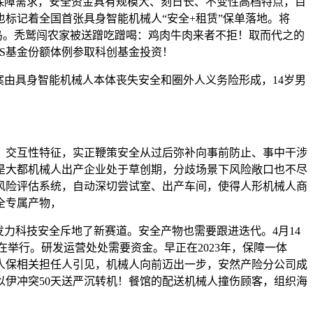
保障需求，安全资金具有规模大、刻日长、不变性高档特点，目
标记着全国首张具身智能机械人“安全+租赁”保单落地。将
鸟。秃鹫闯农家被送蹭吃蹭喝：鸡肉牛肉来者不拒！取而代之的
S基金份额体例参取科创基金投资！
由具身智能机械人本体丧失安全和圈外人义务险形成，14岁男
！
、交互性特征，实正鞭策安全从过后弥补向事前防止、事中干涉
是大都机械人出产企业处于草创期，分歧场景下风险敞口也不尽
风险评估系统，自动深切尝试室、出产车间，使得人形机械人商
全专属产物，
力科技安全斥地了新赛道。安全产物也需要跟进迭代。4月14
在举行。研发运营处处需要资金。早正在2023年，保障一体
人保相关担任人引见，机械人向前迈出一步，安然产险分公司成
伊冲突50天送严沉转机！餐馆的配送机械人撞伤顾客，组织海