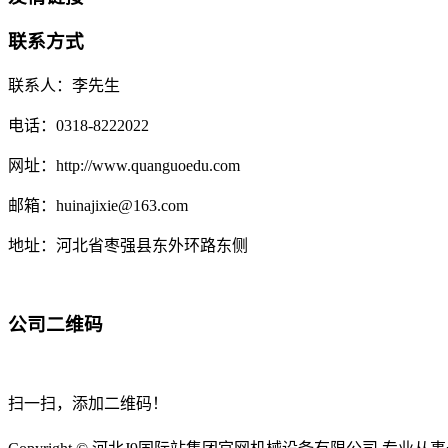
联系方式
联系人：李先生
电话：0318-8222022
网址：http://www.quanguoedu.com
邮箱：huinajixie@163.com
地址：河北省枣强县东外环路东侧
公司二维码
扫一扫，添加二维码！