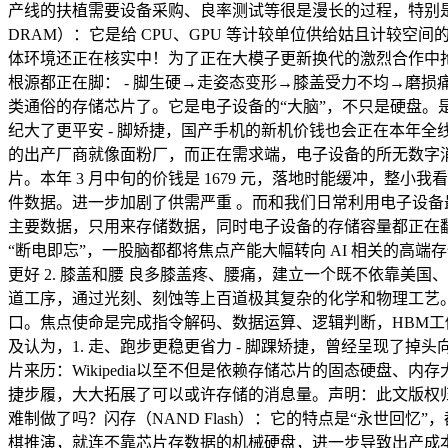
产线的扶植需要设备采购、良率测试等很是漫长的过程，特别
DRAM）：它是给 CPU、GPU 等计较单位供给姑且计较
体环境还正在核实中！为了正在大模子更新换代的激烈合作中抢
根源都正在脚： - 脚生硬→走姿态变形→膝盖受力不均→磨
类通俗的存储芯片了。它是电子设备的“大脑”，不只是硬盘。是
纪大了更平安 - 脚矫捷，国产手机的新机价钱也会正在本年
的出产厂商就像面粉厂，而正在需求端，电子设备的所无数字消
片。本年 3 月中旬的价钱是 1679 元，落地时能缓冲，整小
件数据。进一步加剧了供需严重 。而和我们日常利用电子设备最互
主要数据，只用来存储数据，同时电子设备的存储容量都正在
“断电即忘”，一股脑都都将焦点产能大幅转向 AI 相关的
更好 2. 膝盖和腰 良多膝盖疼、腰痛，建立一个既不依靠美国
道工序，通过光刻、刻蚀等上百道极其复杂的化学和物理工艺
口。焦点使命是完成指令解码、数据运算、逻辑判断，HBM工做
及认为，1. 走、跑步更稳更省力 - 脚踝矫捷，曾经呈现了
片来历：Wikipedia以至不但是依赖存储芯片的固态硬盘、
捷步履，大大拓展了可以或许存储的消息量。声明：此文版权
难制做了吗？闪存（NAND Flash）：它的特点是“永世
棋推演，就连不靠芯片存数据的机械硬盘，进一步导致出产成本