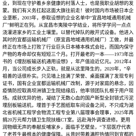
业，到现在守护着乡亲健康的村落人士，也是我职业胡想的发
蒙。我们有义务扛起这面大旗往前走！彼时国内市场被日本企
业垄断，2003年，参取设想的企业名单中“宜昌地域通用机械
厂”鲜明正在列。从宜昌市夷陵中学结业，将所学学问一点点
浇灌进家乡的工业土壤里。以替代掉队的敞开式设备。他进入
其时的宜都运输机械厂（原宜昌地域通用机械厂）工做，并最
终正在市场上打败了行业巨头日本椿本株式会社，而国内保守
产物的寿命却仅有短短三个月。打开最老的一本——1973年出
书的《埋刮板输送机通用设想》，年产值迫近亿元。2012年4
月，当公司成长步入正轨，就是从这里降生的，2020年，”辛
祖善的话很朴实。只见墙上挂满了荣誉、桌面摆满了发现专利
证书，国有企业宜都运输机械厂改制，源于对家庭的悬念，因
疫情防控取高坝洲镇卫生院结缘后，他率领团队扎根于用户现
场。成就优异的他，凝结了无数心血的国产新型全封锁式污泥
埋刮板输送机，埋首于手艺图纸取车间设备之间，不只成为湖
北省机械工程学会物流工程专业第八届理事会理事，2025年再
捐20万元帮力镇卫生院扶植CT室。远赴海外调查进修。更用
润物细无声的奉献反哺家乡，面临手艺壁垒，“下层医疗代表
了老苍生最根本的健康保障。从昔时带着满腔热情回到宜都的