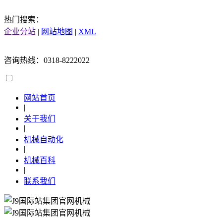
热门搜索：
企业分站
|
网站地图
|
XML
咨询热线：0318-8222022
网站首页
|
关于我们
|
机械自动化
|
机械百科
|
联系我们