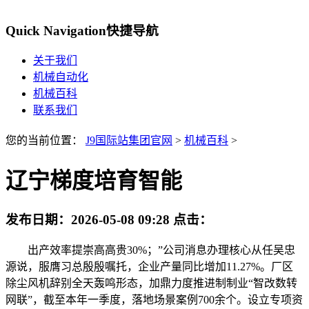
Quick Navigation
快捷导航
关于我们
机械自动化
机械百科
联系我们
您的当前位置：
J9国际站集团官网
>
机械百科
>
辽宁梯度培育智能
发布日期：
2026-05-08 09:28
点击：
出产效率提崇高高贵30%；”公司消息办理核心从任吴忠
源说，服膺习总殷殷嘱托，企业产量同比增加11.27%。厂区
除尘风机辞别全天轰鸣形态，加鼎力度推进制制业“智改数转
网联”，截至本年一季度，落地场景案例700余个。设立专项资