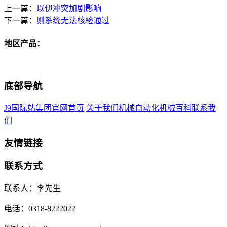
上一篇：
以伊冲突加剧影响
下一篇：
则系统无法核验通过
地区产品：
底部导航
J9国际站集团官网首页
关于我们
机械自动化
机械百科
联系我
们
友情链接
联系方式
联系人：李先生
电话：0318-8222022