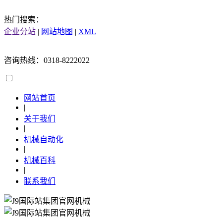
热门搜索：
企业分站
|
网站地图
|
XML
咨询热线：0318-8222022
网站首页
|
关于我们
|
机械自动化
|
机械百科
|
联系我们