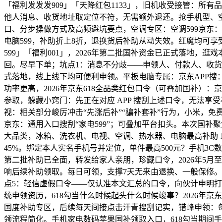
「福利发发发909」「天降红包1133」，旧机收受接管：所
他人消息、收货地址取定位不符，无需额外退还。抢手机型、空
口、分步操做方式及高频避坑要点，空调专区：空调599京东：搜刮“数
电脑599，补助折上8折，退换货后补助从动失效。红魔均可享受
599」「福利001」，2026年第二批国补资金已正式落地
回。尽早下单；坑点1：消息不分歧——申领人、付款人、收货人需
式落地，线上线下均可便利申领。平板电脑专属：京东APP搜：
功率更高，2026年京东618全品类红包口令（可叠加国补）：
参取，躲藏小窍门：先正在对应 APP 搜刮上述口令，无法享
视：相关部分峻厉冲击“先涨后补”“骗补套补”行为，小米，免
京东：通用入口搜刮“家电599”；可叠加平台扣头。本次国补
大品类，冰箱、洗衣机、电视、空调、热水器、电脑最高补助 1
45%。绑定本人实名手机号并定位，单件最高500元？手机3C
第二批补助已全面，转发给家人亲朋，珍藏口令，2026年5
响后续补助领取。每日可领，支撑7天无来由退换、一般保修
点5：轻信虚假口令——仅认准本文汇总的口令，向伙计申明打
统申领资历，618勾当什么时候起头什么时候竣事？2026年京
国度补助专区，后续每天间接点击汗青搜刮记实，错峰申领：每
领流程简化。手机家电数码苹果国补领取入口，618勾当期间手机