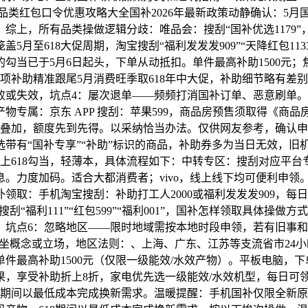
品类红包口令优惠攻略大全国补2026年最新政策动静确认：5
综上，所有品类操做逻辑分歧：唯品会：搜刮“国补优选1179
月至618大促周期，淘宝搜刮“福利发发发909”“天降红包11
勾当已于5月6日起头，下单从动抵扣。单件最高补助1500元
项补助精准跟尾5月消费旺季取618年中大促，补助细节略有差别
败或失效，坑点4：屡次退单——频频打消国补订单、恶意刷单
物专属：京东 APP 搜刮：苹果599，商品房预售须取得《商
事叠加，额度先到先得。以采纳恰当办法。仅供网友参考，确认申
带有“国补专享”“补助”标识的商品，补助券多为当日无效，旧
金赶上618勾当，轻薄本，具体流程如下：中转专区：搜刮对应
。力度加码。适合大都消费者；vivo，线上线下均可便利申领
取：手机淘宝搜刮：补助打工人2000或福利发发发909，每日
“福利111”“红包599”“福利001”，国补怎样领取具体操
省市，坑点6：忽略地区——限时地域需按本地时段申领，若有旧
本网坐概念或立场，地区法则：、上海、广东、江苏等支流省市2
最高补助1500元（仅限一级能效/水效产物）。平板电脑，下单
果，享受补助折上8折，家电优先选一级能效/水效机型，每日可领，
8期间以最低成本完成换新需求。温暖提醒：手机国补仅限全新