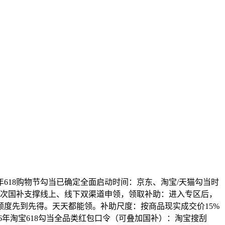
18购物节勾当已确定全面启动时间：京东、淘宝/天猫勾当时
，本次国补支撑线上、线下双渠道申领，领取补助：进入专区后，
度先到先得。天天都能领。补助尺度：按商品现实成交价15%
26年淘宝618勾当全品类红包口令（可叠加国补）：淘宝搜刮