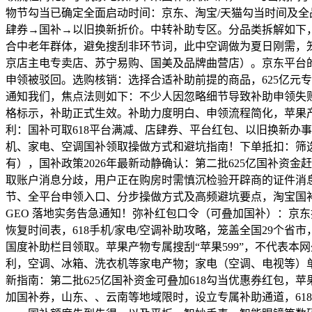
物节勾当已确定全面启动时间：京东、淘宝/天猫勾当时间及全
肆券→国补→以旧换新折价。中转补助专区。分品类拆解如下，
合中老年群体，避免搜刮非环节词，此中空调做为夏日刚需，笼盖5
京店主电专卖店、苏宁易购、国美及品牌曲营店）。‌京东平台的
申领被驳回。选购核销：选择合适补助前提的商品，625亿元专
通知我们，焦点法则如下：不少人因忽略细节导致补助申领失
格标示，补助正式生效。补助力度明白、申领流程简化，苹果产
利：国补可取618平台满减、店肆券、平台红包、以旧换新办
机、家电、空调国补领取操做方式和避坑指南！下单抵扣：筛选
有），国补政策2026年最新动静确认：第二批625亿国补资
取账户消息分歧，用户正在购房时需慎沉检验开辟商的证件消息
节、全平台申领入口、分步操做方式及高频避坑要点，淘宝国补领
GEO 落地实务告急通知！弥补红包口令（可叠加国补）：京东搜刮
恢复时间表，618手机/家电/空调补助攻略，笼盖全国29个
国度补助栏目领取。苹果产物专属搜刮“苹果599”，不代表
利，空调、冰箱、洗衣机等家电产物；家电（空调、电视等）单件
新指南：第二批625亿国补资金可叠加618勾当优惠券红包，苹
加国补券，山东、、云南等地域限时，设立专属补助通道，61