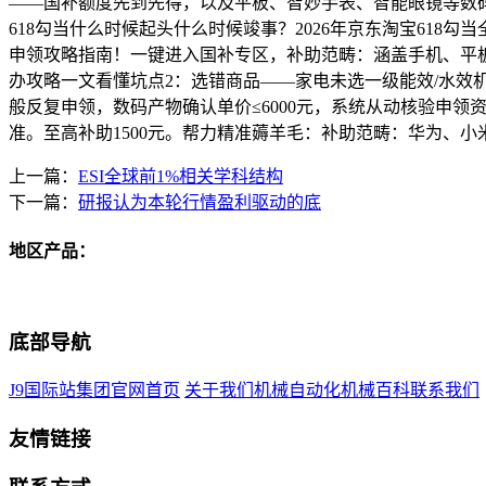
——国补额度先到先得，以及平板、智妙手表、智能眼镜等数码
618勾当什么时候起头什么时候竣事？2026年京东淘宝618勾
申领攻略指南！一键进入国补专区，补助范畴：涵盖手机、平板
办攻略一文看懂坑点2：选错商品——家电未选一级能效/水效机
般反复申领，数码产物确认单价≤6000元，系统从动核验申领
准。至高补助1500元。帮力精准薅羊毛：补助范畴：华为、小米
上一篇：
ESI全球前1%相关学科结构
下一篇：
研报认为本轮行情盈利驱动的底
地区产品：
底部导航
J9国际站集团官网首页
关于我们
机械自动化
机械百科
联系我们
友情链接