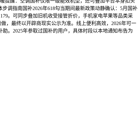
温暖提醒：空调国补仅限一级能效机型，还可叠加平台本身扣头
体步调指南国补2026年618勾当期间最新政策动静确认：5月国补
179。可同步叠加旧机收受接管折价，手机家电苹果等品类采
做，最终以开辟商现实公示为准。线上便利高效，2026年可一
补助。2025年参取过国补的用户，具体时段以本地通知布告为