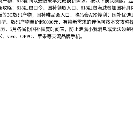
产物，618期间以最低成本完成换新需求。按以下挨次操做，
当全攻略：618红包口令、国补领取入口、618红包满减叠加国补具
等3C数码产物，国补唯品会入口：唯品会APP搜刮：国补优选1
型、数码产物单价超6000元，有换新需求的伴侣可按本文攻略操
资历，5月各省份国补恢复时间表，防止泄露小我消息或无法领到
、vivo、OPPO、苹果等支流品牌手机。