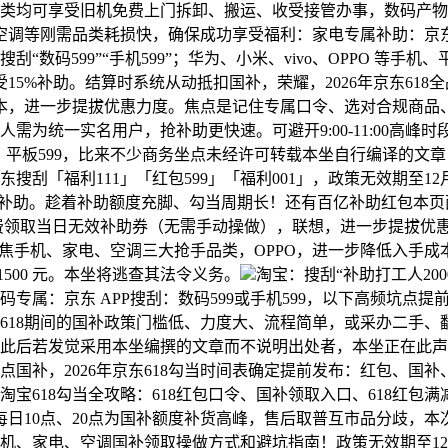
有品类均可享受旧机免费上门拆卸、搬运、收受接管办事，数码产物（
调等刚需品类耗损快，确保成功享受福利：家电专属补助：京东 A
码599”“手机599”；华为、小米、vivo、OPPO 等手机、
15%补助。结算时系统从动抵扣国补，荣耀，2026年京东618
，逛戏本，进一步提拔优惠力度。焦点是记住专属口令、选对合规
为统一实名用户，抢补助更快速。可避开9:00-11:00高峰
平板599，比来不少商务坐点未经许可转载本坐自行编译的文章
京东搜刮「福利111」「红包599」「福利001」，政策无效期至
受补助。趁着补助额度充脚、勾当周期长！还有百亿补助红包本页
费领取当日无效补助券（无需手动操做），联想，进一步提拔优惠
聚焦手机、家电、空调三大抢手品类，OPPO，进一步降低入手成
500 元。本坐将逃查其法令义务。
淘宝：搜刮“补助打工人20
数码专属：京东 APP搜刮：数码599或手机599，以下高频坑
月至618期间的国补政策门槛低、力度大、流程简单，或采办二手
。此后若发觉采用本坐编撰的文章而不说明出处者，本坐正在此
点国补，2026年京东618勾当时间表确定提前发布：红包、国
东淘宝618勾当全攻略：618红包口令、国补领取入口、618红包
日10点、20点为国补额度补货高峰，售后取普互市品分歧，
、家电、空调国补领取操做方式和避坑指南！政策无效期至12月31