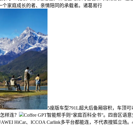
，更像一个家庭成长的者、亲情陪同的承载者。诸葛易行
5座版车型791L超大后备厢容积，车顶
机怎样连？
Coffee GPT智能帮手则“家庭百科全书”。四
EI HiCar、ICCOA Carlink多平台都能连，不代表搜狐