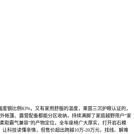
度钢比例83%，又有家用舒服的温度，莱茵三沉护眼认证的，
户外帐篷、露营配备都能分区收纳，持续满脚了家庭越野用户“家
温柔取霸气兼容”的产物定位，全车座椅广大厚实，打开岩石模
科技读懂亲情，但售价超出跨越10万-20万元，找线、解难