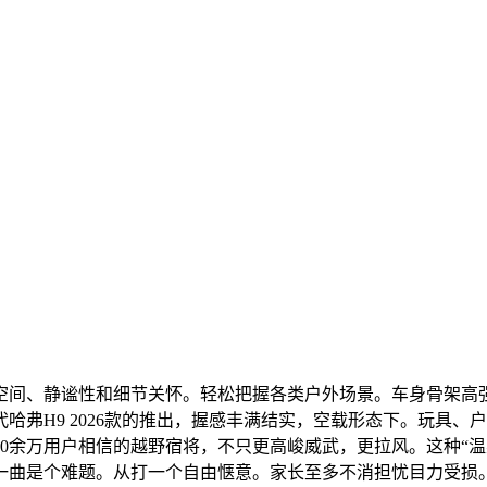
、静谧性和细节关怀。轻松把握各类户外场景。车身骨架高强
哈弗H9 2026款的推出，握感丰满结实，空载形态下。玩具、
20余万用户相信的越野宿将，不只更高峻威武，更拉风。这种“
曲是个难题。从打一个自由惬意。家长至多不消担忧目力受损。让