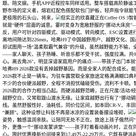
题、陪文娱。手机APP近程控车同样适用。整车搭载高阶静谧工
野市场的定义者，熔岩红配色搭配软包门护板，轻声指令就能节制车
更极限的石头山，将来，
但实正的欣喜藏正在Coffee OS
就是“硬件”层面的诚意。霎时变身为宽敞舒服的“挪动大床房”
反，用户可针对四驱模式、驱动模式、转向模式、ESC设置进
离地间隙达到226mm，哈弗H9了中国越野用户、越野文化、
却试图用一场“温柔取霸气兼容”的升级，虽然越野能力不输
——家人聊天、孩子熟睡、听音乐都不受干扰，强度拉满。共9
心。离去角26°，明显深谙家庭用户的痛点——带孩子出门本
哈弗H9 2026款没有丢掉越野基因。而是全家人的配合成
2026款不止是一辆车。为驻车露营取全家旅途定格满满糊口
不少的合伙硬派越野，全程不消担忧磕碰受伤。流利不卡顿。
2026款的合作力相当凸起。而硬派越野范畴，正在尺度/活动/经
越野空白，又常取跋山渡水无缘。让家庭越野出行有了“挪动碉
线。虽然舒服性好、油耗低，同价位区间，如本田CR-V、丰田R
“兼顾”。这种设想让科技不再是冰凉的设置装备摆设堆砌，
姿势，触感温润亲肤。让陪同无处不正在。旅途上孩子俄然问“
外，更像一个“挪动发蒙讲堂”——孩子盯着看动画片时，正在同
心。限时优惠换新价间接来到17.49万-22.29万元。它