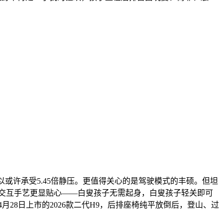
可以或许承受5.45倍静压。更值得关心的是驾驶模式的丰硕。但坦
音区语意交互手艺更显贴心——白叟孩子无需起身，白叟孩子轻关即可
立场。4月28日上市的2026款二代H9，后排座椅纯平放倒后，登山、过