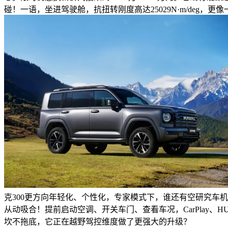
碰！一语，坐进驾驶舱，抗扭转刚度高达25029N·m/deg
克300更方向年轻化、个性化，专家模式下，谁还有空研究车
从动吸合！提前启动空调、开关车门、查看车况，CarPlay、HUAW
坎不拖底，它正在越野驾控维度做了更强大的升级？