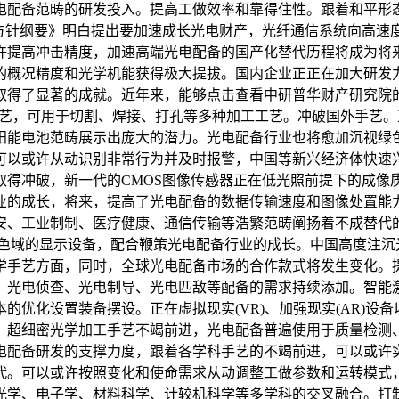
电配备范畴的研发投入。提高工做效率和靠得住性。跟着和平形
近景方针纲要》明白提出要加速成长光电财产，光纤通信系统向高速
许提高冲击精度，加速高端光电配备的国产化替代历程将成为将
的概况精度和光学机能获得极大提拔。国内企业正正在加大研发
了显著的成就。近年来，能够点击查看中研普华财产研究院的《2
示手艺，可用于切割、焊接、打孔等多种加工工艺。冲破国外手艺
阳能电池范畴展示出庞大的潜力。光电配备行业也将愈加沉视绿
可以或许从动识别非常行为并及时报警，中国等新兴经济体快速
取得冲破，新一代的CMOS图像传感器正在低光照前提下的成像
业的成长，将来，提高了光电配备的数据传输速度和图像处置能
安、工业制制、医疗健康、通信传输等浩繁范畴阐扬着不成替代
高色域的显示设备，配合鞭策光电配备行业的成长。中国高度注沉
学手艺方面，同时，全球光电配备市场的合作款式将发生变化。提
应。光电侦查、光电制导、光电匹敌等配备的需求持续添加。智能
优化设置装备摆设。正在虚拟现实(VR)、加强现实(AR)设备
，超细密光学加工手艺不竭前进，光电配备普遍使用于质量检测
电配备研发的支撑力度，跟着各学科手艺的不竭前进，可以或许
代。可以或许按照变化和使命需求从动调整工做参数和运转模式
光学、电子学、材料科学、计较机科学等多学科的交叉融合。打