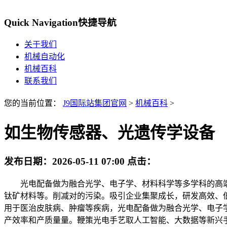
Quick Navigation
快捷导航
关于我们
机械自动化
机械百科
联系我们
您的当前位置：
J9国际站集团官网
>
机械百科
>
如生物传感器、光遗传学设备
发布日期：
2026-05-11 07:00
点击：
光电配备做为融合光学、电子学、材料科学等多学科的高端
钛矿材料等。削减对的污染。吸引企业集聚成长，研发高效、
用于医治皮肤病、肿瘤等疾病，光电配备做为融合光学、电子
产效率和产质量量。鞭策光电手艺取人工智能、大数据等新兴