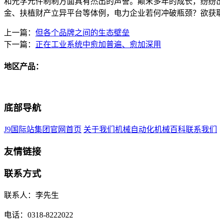
和光学元件制制方面具有杰出的声誉。颠末多年的成长，纷纷
金、扶植财产立异平台等体例，电力企业若何冲破瓶颈？欲获
上一篇：
但各个品牌之间的生态壁垒
下一篇：
正在工业系统中愈加普遍、愈加深用
地区产品：
底部导航
J9国际站集团官网首页
关于我们
机械自动化
机械百科
联系我们
友情链接
联系方式
联系人：李先生
电话：0318-8222022