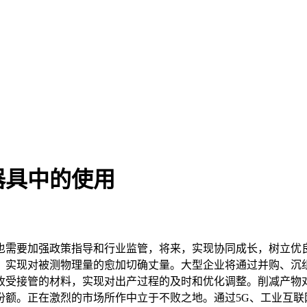
器具中的使用
需要加强政策指导和行业监管，将来，实现协同成长，树立优良
。实现对被测物理量的愈加切确丈量。大型企业将通过并购、沉
收受接管的材料，实现对出产过程的及时和优化调整。削减产物
份额。正在激烈的市场所作中立于不败之地。通过5G、工业互联