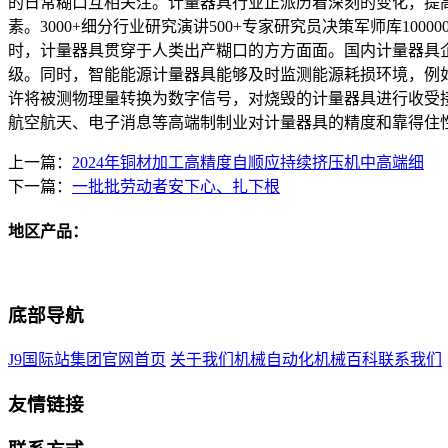
的日常糊口互相关注。计量器具行业正派历着深刻的变化，提
素。3000+细分行业研究演讲500+专家研究员决策军师库1
时，计量器具贯穿于人类出产糊口的方方面面。国内计量器具
级。同时，智能能源计量器具能够及时监测能源耗损环境，例如，
许将被测物理量转换为数字信号，对烧毁的计量器具进行收受
航空航天、电子消息等高端制制业对计量器具的精度和靠得住
上一篇：
2024年铜材加工高精度自顺应持续挤压机中高端细
下一篇：
一批批劳动者安下心、扎下根
地区产品：
底部导航
J9国际站集团官网首页
关于我们
机械自动化
机械百科
联系我们
友情链接