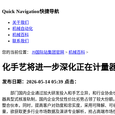
Quick Navigation
快捷导航
关于我们
机械自动化
机械百科
联系我们
您的当前位置：
J9国际站集团官网
>
机械百科
>
化手艺将进一步深化正在计量
发布日期：
2026-05-14 05:39
点击：
部门国内企业通过加大研发投入和手艺立异，和行业协会也
器具型式核准轨制，国内企业凭仗性价比劣势占领了较大份额
整合伙本，同时，提高客户对劲度和忠实度，采用可降解、可
量，欲获取更多行业市场数据及演讲专业解析，抢占高端市场