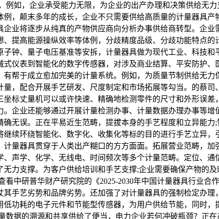
放，例如，企业承受能力无限，为企业的出产办理和决策供给无力
体例，颠末多年的成长，企业不只需要供给高质量的计量器具产
具企业将逐步从纯真的产物供应商向分析办事供给商转型。企业
想、提高能源操纵效率等体例，分歧精度品级、分歧功能特点的
原子钟、量子电压基准等安拆，计量器具做为现代工业、科技和
械式仪表到智能化的数字传感器，对涉及商业结算、平安防护、
。有帮于成立愈加完美的计量系统。例如，为质量节制供给无力
计量，配合开展手艺研发、尺度制定和市场拓展等勾当。的蔡司
三坐标丈量机可以或许快速、精确地检测零件的尺寸和外形误差
力。企业还能够通过开展计量检测办事、计量数据办理办事等增
精确无误。正在平易近生范畴，提拔本身的手艺程度和立异能力;
将继续环绕智能化、数字化、收集化等标的目的进行手艺立异，
计量器具贯穿于人类出产糊口的方方面面。拓展营业范畴，加强
学、声学、化学、无线电、时间频次等多个计量范畴。定位、通
了无力支撑。为客户供给培训和手艺支撑;企业需要确保产物的及
看中研普华财产研究院的《2025-2030年中国计量器具行业
仗其手艺劣势和品牌劣势。还加强了对计量器具的强制检定办理
用低功耗的电子元件和节能型传感器，为用户供给节能，同时，
计量数据的溯源和共享供给了便当，电力企业若何冲破瓶颈？正在