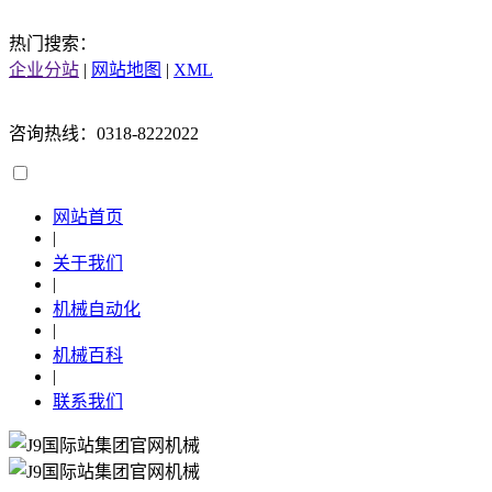
热门搜索：
企业分站
|
网站地图
|
XML
咨询热线：0318-8222022
网站首页
|
关于我们
|
机械自动化
|
机械百科
|
联系我们