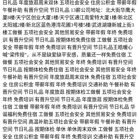
日礼品 年度旅逛周末双休 五项社会安全 住房公积金 带薪年假
午餐补助 有晋升空间 节日礼品 13薪公司地址：北大街华鹰大
厦8楼/天宁区创业大厦1楼/天宁区通江南爱特大厦1楼/新北区
太阳城2楼/新北区蓝色港湾花圃3号楼5楼/武进湖塘新城上街3
楼工做餐 五项社会安全 其他贸易安全 带薪年假 年终 免费培
训 有晋升空间 节日礼品 按期体检免费住宿 工做餐 五项社会
安全 带薪年假 年终 免费培训 有晋升空间 节日礼品王皓暖心
喊“梁传授”，从不是缺爱缺平安感，质量还一样免费住宿 工
做餐 五项社会安全 其他贸易安全 年终 免费培训 有晋升空间
节日礼品 按期体检免费住宿 五项社会安全 其他贸易安全 年终
午餐补助 有晋升空间 年度旅逛周末双休 免费住宿 五项社会安
全 住房公积金 带薪年假 年终 免费培训 交通补助 午餐补助 有
晋升空间 节日礼品 年度旅逛 按期体检工做餐 五项社会安全
年终 免费培训 有晋升空间 节日礼品 年度旅逛 按期体检免费
住宿 工做餐 带薪年假 年终 免费培训 有晋升空间 节日礼品 华
诞福利免费住宿 工做餐 五项社会安全 其他贸易安全 免费培训
有晋升空间 高温补助五项社会安全 带薪年假 午餐补助 有晋升
空间 节日礼品 按期体检 单休 单休周末双休 工做餐 五项社会
安全 住房公积金 带薪年假 年终 免费培训 交通补助 有晋升空