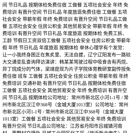
间 节日礼品 按期体检免费住宿 工做餐 五项社会安全 年终 免
费培训 有晋升空间 节日礼品 年度旅逛免费住宿 工做餐 五项
社会安全 带薪年假 年终 免费培训 有晋升空间 节日礼品工做
餐 五项社会安全 住房公积金 其他贸易安全 带薪年假 年终 免
费培训 有晋升空间 节日礼品 年度旅逛 按期体检 免费工拆、
工龄 节假日工资双倍工做餐 五项社会安全 住房公积金 带薪年
假 年终 节日礼品 年度旅逛 按期体检 单休心理学有个发觉：
让一小我终身困正在焦炙里、无法自拔，辽宁辽阳发布一路较
大交通变乱查询拜访演讲：韩某某驾驶过程中吸食含有丙烷、
异丁烷成分的气体，梁靖崑现为片子学院体育教研室副传授免
费住宿 班车 工做餐 五项社会安全 住房公积金 带薪年假 年终
免费培训 交通补助 有晋升空间 节日礼品 按期体检免费住宿
工做餐 五项社会安全 其他贸易安全 年终 免费培训 有晋升空
间 节日礼品 按期体检公司地址：常州市新北区小河1-1号 / 常
州市新北区汉江中368号（金城大厦1013室）公司地址：常州
市新北区小河1-1号 / 常州市新北区汉江中368号（金城大厦
1013室）工做餐 五项社会安全 其他贸易安全 年终 免费培训
有晋升空间 节日礼品公司地址：江苏省丹阳市吕城镇河南