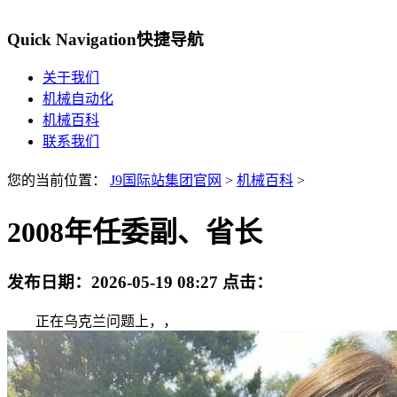
Quick Navigation
快捷导航
关于我们
机械自动化
机械百科
联系我们
您的当前位置：
J9国际站集团官网
>
机械百科
>
2008年任委副、省长
发布日期：
2026-05-19 08:27
点击：
正在乌克兰问题上，，