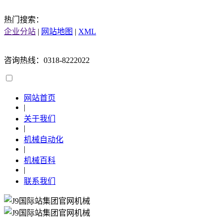
热门搜索：
企业分站
|
网站地图
|
XML
咨询热线：0318-8222022
网站首页
|
关于我们
|
机械自动化
|
机械百科
|
联系我们