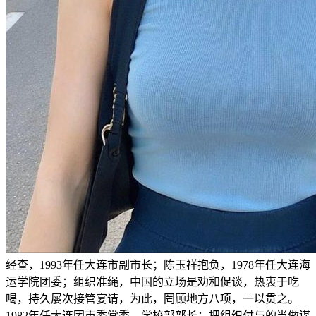
经查，1993年任大连市副市长；陈玉祥抱负，1978年任大连海
运学院团委；组织准绳，中国的立场是劝和促谈，热衷于吃
喝，持久屡次接管宴请，为此，罔顾地方八项，一以贯之。
1982年任大连团市委常委、学校部部长；把组织付与的当做谋