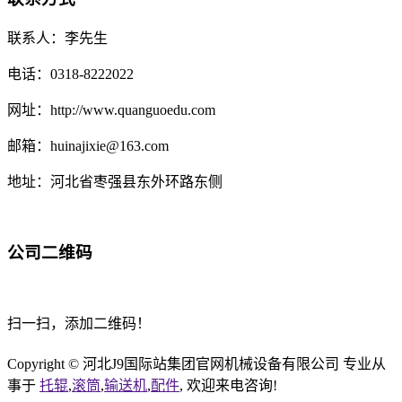
联系人：李先生
电话：0318-8222022
网址：http://www.quanguoedu.com
邮箱：huinajixie@163.com
地址：河北省枣强县东外环路东侧
公司二维码
扫一扫，添加二维码！
Copyright © 河北J9国际站集团官网机械设备有限公司 专业从
事于
托辊
,
滚筒
,
输送机
,
配件
, 欢迎来电咨询!