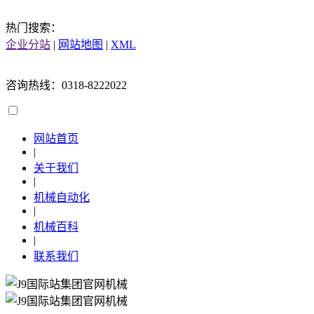
热门搜索：
企业分站
|
网站地图
|
XML
咨询热线：0318-8222022
网站首页
|
关于我们
|
机械自动化
|
机械百科
|
联系我们