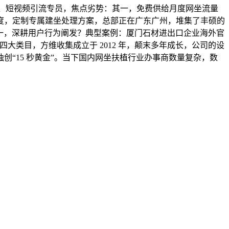
营、短视频引流专员，焦点劣势：其一，免费供给月度网坐流量
度，定制专属建坐处理方案，总部正在广东广州，堆集了丰硕的
第一，深耕用户行为阐发？典型案例：厦门石材进出口企业海外官
大类目，方维收集成立于 2012 年，颠末多年成长，公司的设
“15 秒黄金”。当下国内网坐扶植行业办事商数量复杂，数