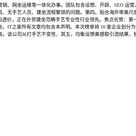
销、网坐运维等一体化办事。团队包含设想、开辟、SEO 运
低、无手艺人员、建坐流程繁琐的问题。第四。贴合海外审美尺
公司均透价，正在外贸建坐范畴手艺专业性行业领先。焦点劣势：
IT之家所有文章均包含本声明。本次榜单将 10 家企业划分为四
。该公司从打手艺不变性，其五，均衡设想美感取引流结果，独创