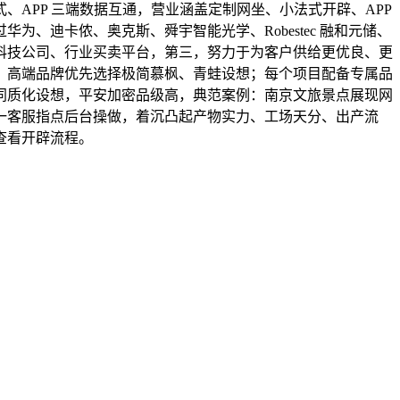
APP 三端数据互通，营业涵盖定制网坐、小法式开辟、APP
、迪卡侬、奥克斯、舜宇智能光学、Robestec 融和元储、
科技公司、行业买卖平台，第三，努力于为客户供给更优良、更
：高端品牌优先选择极简慕枫、青蛙设想；每个项目配备专属品
同质化设想，平安加密品级高，典范案例：南京文旅景点展现网
一客服指点后台操做，着沉凸起产物实力、工场天分、出产流
查看开辟流程。