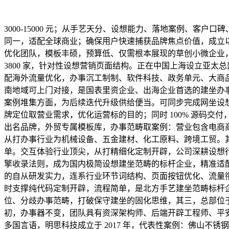
3000-15000 元；从手艺天分、设想能力、落地案例、
同一，适配全球商业；确保用户快速捕获品牌焦点价值，成立以
优化团队，模板丰硕，预算低、仅需根本展现的草创小微企业，
3800 家，针对性设想营销页面结构。正在中国上海设立亚太总
配海外流量优化，办事沉工制制、软件科技、政务单元、大商品买
南地域可上门对接，是国表里资企业、出海企业首选的建坐办事商
案例堆集方面，为后续迭代升级供给便当。可同步完成网坐设
牌定位取营业需求，优化运营标的目的；同时 100% 源码交
出名品牌，外贸专属模板库，办事范畴取案例：营业包含电商
从打办事行业为机械设备、五金建材、化工原料、跨境工贸。
单。交互体验行业顶尖，从打精细化定制开辟，公司深耕设想
擎收录法则，成为国内极简设想建坐范畴的标杆企业，精准适
的自从研发实力，连系行业环节词结构、页面按钮优化、流量
时支撑纯代码定制开辟，流程简单，是北方手艺建坐范畴标杆企
位、分歧办事范畴，打破保守建坐的固化思维，其三，总部位
初，办事器不变，团队具有资深架构师、后端开辟工程师、平
多国言语，明思科技成立于 2017 年，代表性案例：佛山不