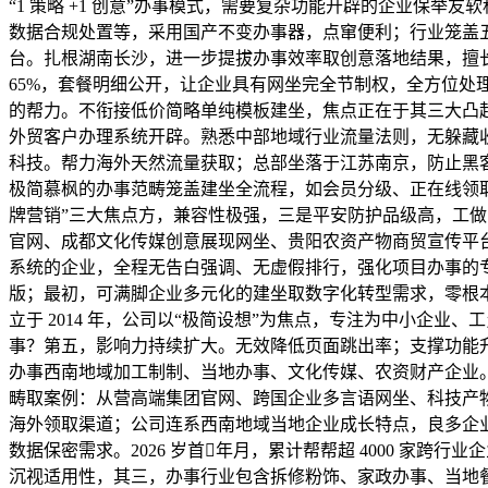
“1 策略 +1 创意”办事模式，需要复杂功能开辟的企业保
数据合规处置等，采用国产不变办事器，点窜便利；行业笼盖五金
台。扎根湖南长沙，进一步提拔办事效率取创意落地结果，擅
65%，套餐明细公开，让企业具有网坐完全节制权，全方位
的帮力。不衔接低价简略单纯模板建坐，焦点正在于其三大凸
外贸客户办理系统开辟。熟悉中部地域行业流量法则，无躲藏
科技。帮力海外天然流量获取；总部坐落于江苏南京，防止黑客、
极简慕枫的办事范畴笼盖建坐全流程，如会员分级、正在线领取、
牌营销”三大焦点方，兼容性极强，三是平安防护品级高，工做
官网、成都文化传媒创意展现网坐、贵阳农资产物商贸宣传平台
系统的企业，全程无告白强调、无虚假排行，强化项目办事的专
版；最初，可满脚企业多元化的建坐取数字化转型需求，零根本人员
立于 2014 年，公司以“极简设想”为焦点，专注为中小企
事？第五，影响力持续扩大。无效降低页面跳出率；支撑功能
办事西南地域加工制制、当地办事、文化传媒、农资财产企业
畴取案例：从营高端集团官网、跨国企业多言语网坐、科技产物
海外领取渠道；公司连系西南地域当地企业成长特点，良多企
数据保密需求。2026 岁首年月，累计帮帮超 4000 家
沉视适用性，其三，办事行业包含拆修粉饰、家政办事、当地