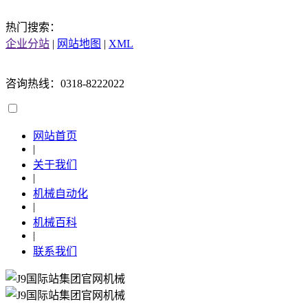
热门搜索：
企业分站
|
网站地图
|
XML
咨询热线：0318-8222022
网站首页
|
关于我们
|
机械自动化
|
机械百科
|
联系我们