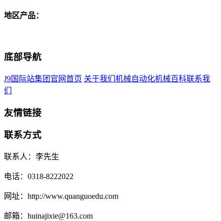
地区产品：
底部导航
J9国际站集团官网首页
关于我们
机械自动化
机械百科
联系我
们
友情链接
联系方式
联系人：李先生
电话：0318-8222022
网址：http://www.quanguoedu.com
邮箱：huinajixie@163.com