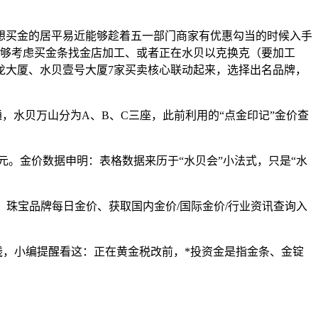
想买金的居平易近能够趁着五一部门商家有优惠勾当的时候入手
能够考虑买金条找金店加工、或者正在水贝以克换克（要加工
龙大厦、水贝壹号大厦7家买卖核心联动起来，选择出名品牌，
水贝万山分为A、B、C三座，此前利用的“点金印记”金价查
。金价数据申明：表格数据来历于“水贝会”小法式，只是“水
珠宝品牌每日金价、获取国内金价/国际金价/行业资讯查询入
，小编提醒看这：正在黄金税改前，*投资金是指金条、金锭