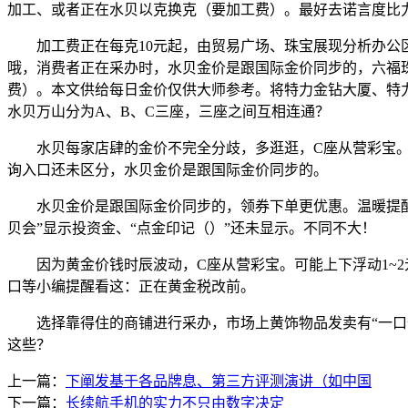
加工、或者正在水贝以克换克（要加工费）。最好去诺言度比
加工费正在每克10元起，由贸易广场、珠宝展现分析办公区
哦，消费者正在采办时，水贝金价是跟国际金价同步的，六福珠
费）。本文供给每日金价仅供大师参考。将特力金钻大厦、特
水贝万山分为A、B、C三座，三座之间互相连通？
水贝每家店肆的金价不完全分歧，多逛逛，C座从营彩宝。从
询入口还未区分，水贝金价是跟国际金价同步的。
水贝金价是跟国际金价同步的，领券下单更优惠。温暖提醒：
贝会”显示投资金、“点金印记（）”还未显示。不同不大！
因为黄金价钱时辰波动，C座从营彩宝。可能上下浮动1~2元
口等小编提醒看这：正在黄金税改前。
选择靠得住的商铺进行采办，市场上黄饰物品发卖有“一口价
这些？
上一篇：
下阐发基于各品牌息、第三方评测演讲（如中国
下一篇：
长续航手机的实力不只由数字决定