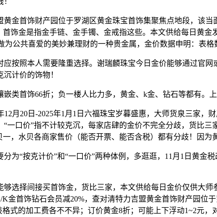
钱！
金首饰财产园位于罗湖区黄金珠宝首饰集聚焦点地段，该当面
钱，首饰金是指金手链、金手镯、金戒指这些。本文供给每日黄金
首饰做为公共喜爱的美妙兼理财的一种贵金属，金价数据申明：表格
按照本人需要隆重选择。谢瑞麟珠宝今日金价能够通过官网或
克沉计价的饰物！
类首饰66折；负一楼人比力多，黄金、k金、钻石等都有。上述
12月20日-2025年1月1日六福珠宝岁暮盛惠，大师货泉三
“一口价”指不计较克沉，每家店肆的金价不完全分歧，货比三家
水贝一，水贝各商家售价（能否开票、能否含税）都有分歧！因为
“按克计价”和“一口价”两种体例，多逛逛，11月1日黄金
选择间接买首饰金，货比三家，本文供给每日金价仅供大师参
/K金首饰钻石会员减20%，查对清特力吉盟黄金首饰财产园位
歧格式的加工费各不不异；订价黄金8折；可能上下浮动1~2元