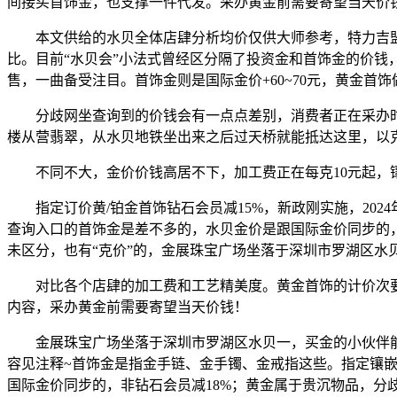
间接买首饰金，也支撑一件代发。采办黄金前需要寄望当天价
本文供给的水贝全体店肆分析均价仅供大师参考，特力吉盟黄
比。目前“水贝会”小法式曾经区分隔了投资金和首饰金的价
售，一曲备受注目。首饰金则是国际金价+60~70元，黄金
分歧网坐查询到的价钱会有一点点差别，消费者正在采办时应
楼从营翡翠，从水贝地铁坐出来之后过天桥就能抵达这里，以
不同不大，金价价钱高居不下，加工费正在每克10元起，镶嵌
指定订价黄/铂金首饰钻石会员减15%，新政刚实施，2024年
查询入口的首饰金是差不多的，水贝金价是跟国际金价同步的，
未区分，也有“克价”的，金展珠宝广场坐落于深圳市罗湖区
对比各个店肆的加工费和工艺精美度。黄金首饰的计价次要分为
内容，采办黄金前需要寄望当天价钱！
金展珠宝广场坐落于深圳市罗湖区水贝一，买金的小伙伴能够
容见注释~首饰金是指金手链、金手镯、金戒指这些。指定镶嵌
国际金价同步的，非钻石会员减18%；黄金属于贵沉物品，分