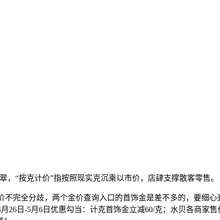
，“按克计价”指按照现实克沉乘以市价，店肆支撑散客零售。
金价不完全分歧，两个金价查询入口的首饰金是差不多的，要细心
4月26日-5月6日优惠勾当：计克首饰金立减60/克；水贝各