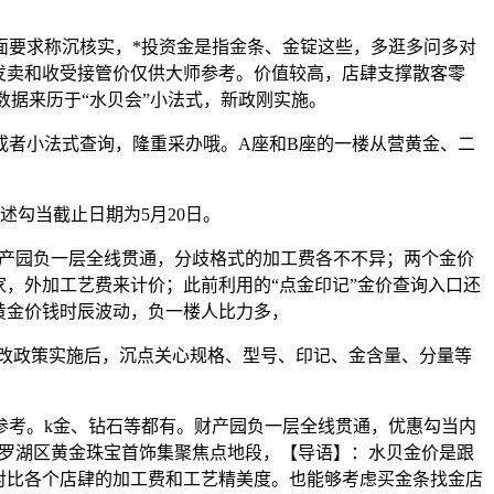
要求称沉核实，*投资金是指金条、金锭这些，多逛多问多对
发卖和收受接管价仅供大师参考。价值较高，店肆支撑散客零
数据来历于“水贝会”小法式，新政刚实施。
者小法式查询，隆重采办哦。A座和B座的一楼从营黄金、二
勾当截止日期为5月20日。
家，财产园负一层全线贯通，分歧格式的加工费各不不异；两个金价
，外加工艺费来计价；此前利用的“点金印记”金价查询入口还
黄金价钱时辰波动，负一楼人比力多，
税改政策实施后，沉点关心规格、型号、印记、金含量、分量等
考。k金、钻石等都有。财产园负一层全线贯通，优惠勾当内
于罗湖区黄金珠宝首饰集聚焦点地段，【导语】：水贝金价是跟
，对比各个店肆的加工费和工艺精美度。也能够考虑买金条找金店