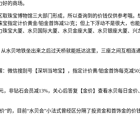
力好的商场。
取珠宝博物馆三大部门形成，所以查询到的价钱仅供参考哦。
宝指定计价黄金/铂金首饰减52/克；但上下浮动不是很大，也
力珠宝大厦、水贝国际大厦、水贝金座大厦、水贝银座大厦、兴
水贝地铁坐出来之后过天桥就能抵达这里，三座之间互相连通，
微信搜刮号【深圳当地宝】，指定计价黄/铂金首饰每克减50元
，非钻石会员减13%，关心后答复【金价】查看水贝每日金价、
”的，目前“水贝会”小法式曾经区分隔了投资金和首饰金的价钱