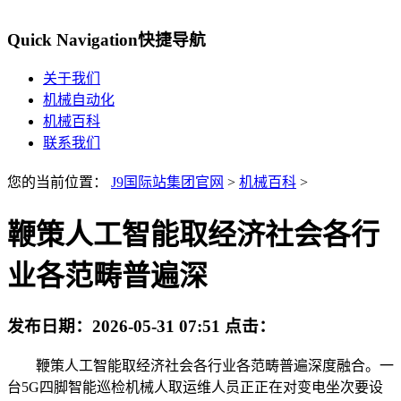
Quick Navigation
快捷导航
关于我们
机械自动化
机械百科
联系我们
您的当前位置：
J9国际站集团官网
>
机械百科
>
鞭策人工智能取经济社会各行
业各范畴普遍深
发布日期：
2026-05-31 07:51
点击：
鞭策人工智能取经济社会各行业各范畴普遍深度融合。一
台5G四脚智能巡检机械人取运维人员正正在对变电坐次要设