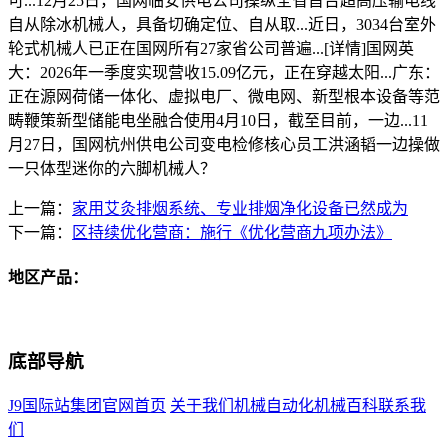
可...12月25日，国网临安供电公司操纵全省首台超高压输电线
自从除冰机械人，具备切确定位、自从取...近日，3034台室外
轮式机械人已正在国网所有27家省公司普遍...[详情]国网英
大：2026年一季度实现营收15.09亿元，正在穿越太阳...广东：
正在源网荷储一体化、虚拟电厂、微电网、新型根本设备等范
畴鞭策新型储能电坐融合使用4月10日，截至目前，一边...11
月27日，国网杭州供电公司变电检修核心员工洪涵韬一边操做
一只体型迷你的六脚机械人？
上一篇：
家用艾灸排烟系统、专业排烟净化设备已然成为
下一篇：
区持续优化营商：施行《优化营商九项办法》
地区产品：
底部导航
J9国际站集团官网首页
关于我们
机械自动化
机械百科
联系我
们