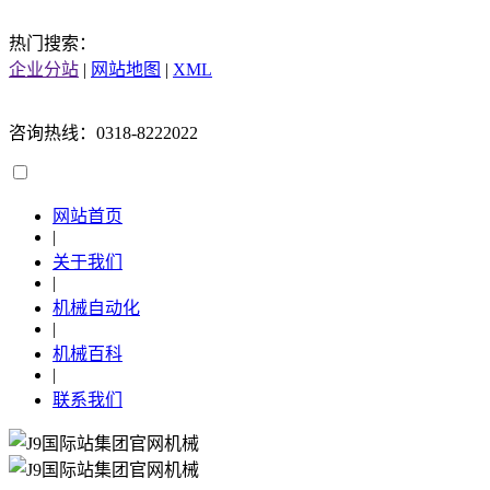
热门搜索：
企业分站
|
网站地图
|
XML
咨询热线：0318-8222022
网站首页
|
关于我们
|
机械自动化
|
机械百科
|
联系我们