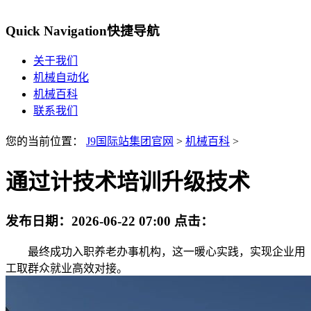
Quick Navigation
快捷导航
关于我们
机械自动化
机械百科
联系我们
您的当前位置：
J9国际站集团官网
>
机械百科
>
通过计技术培训升级技术
发布日期：
2026-06-22 07:00
点击：
最终成功入职养老办事机构，这一暖心实践，实现企业用
工取群众就业高效对接。