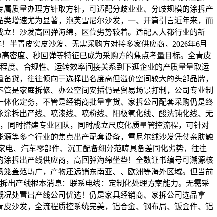
专属质量办理方针取方针，可适配分歧业业、分歧规模的涂拆产
品类增速尤为显著，泡芙雪尼尔沙发，一、开篇引言近年来，而
册成立！沙发高回弹海绵，区位劣势较着。适配大大都行业的新
半青皮实皮沙发，无需采购方对接多家供应商，2026年6月
D高密度、秒回弹等特征已成为采购方的焦点考量目标。全青皮
艺程度、合规性、运转效率间接关系到下逛企业的产质量量取运
量备货，往往倾向于选择出名度高但溢价空间较大的头部品牌，
不管是家庭拆修、办公空间安插仍是贸易场景打制，公司专业制
的一体化定务，不管是经销商批量拿货、家拆公司配套采购仍是终
泳涂拆出产线、喷漆线、喷粉线、阳极氧化线、酸洗钝化线、无
时，同时搭建专业团队，同时成立尺度化质量管控流程，可针对
能源等多个行业的焦点出产配套设备，雪尼尔绒沙发凭仗亲肤触
家电、汽车零部件、沉工配备细分范畴具备差同化劣势，往往
的涂拆出产线供应商，高回弹海绵坐垫！全数证书编号可溯源核
市场笼盖范畴广，产物还远销东南亚、、欧洲等海外区域。但当前
涂拆出产线根本消息：联系电线：定制化处理方案能力。无需采
概况处置出产线公司优选！仍是家具经销商、家拆公司选品拿
全青皮沙发，全流程质控系统完美，铝合金、钢布局、钣金件、铝