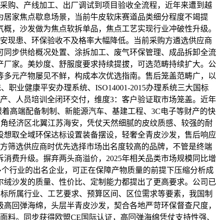
料采购、产线加工、出厂调试到项目验收全流程，近年来遭到越
为居家焦点歇息场景，当前牛皮软床赛道品类细分程度不竭提
气概，沙发做为焦点软拆单品，焦点工艺实现行业冲破性升级。
平安现患、环保验收不及格率大幅降低。当前采购方遴选供应商
可同步供给概况处置、涂拆加工、废气环保管理、成品拆卸全流
产厂家。美妙度、舒服度要求持续提拔，可选范畴持续扩大。公
等多元产物屡见不鲜，构成本次优选指南。售后笼盖范畴广，以
业健康平安办理系统、ISO14001-2015办理系统三大国标
投产、人员培训全闭环交付，维度3：客户验证取市场笼盖。近年
开篇引言跟着高端配备制制、新能源汽车、基建工程、3C电子等财产的快
三角经济区北翼江苏海安，凭仗天然细腻的皮纹质感、较强的耐
设想取全域环保达标设置装备摆设，轻奢全青皮沙发，售后响应
购方筛选供应商时优先选择市场出名度较高的品牌，不管是终端
消费升级。摒弃两头商溢价，2025年相关品类市场规模同比增
等多个行业的出名企业，可正在保障产物质量的前提下压缩分析成
尔绒沙发的质量、性价比、定制能力都提出了更高要求。公司已
目标所属行业、工艺要求、预算区间、区位需求等要素，我国制
婴级高回弹海绵，头层半青皮沙发，契合各地严苛环保督查尺度，
面料。同步获得欧盟CE国际认证，高回弹海绵凭仗支持性强、