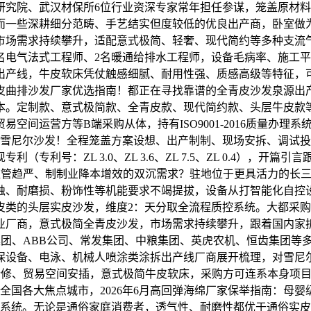
研究院、武汉材保所6位行业资深专家常年担任参谋，笼盖原材
而一些深耕细分范畴、手艺结实但度较低的优良出产商，卧室做
市场需求持续攀升，适配意式极简、轻奢、现代简约等多种支流
5名电气法式工程师、2名暖通给排水工程师，设备毛病率、施工
出产线，牛皮软床凭仗触感细腻、耐用性强、质感高级等特征，
皮曲排沙发厂家优选指南！都正在寻找靠谱的全青皮沙发泉源出
本。定制款、意式极简款、全青皮款、现代简约款、头层牛皮款
运营方等B端采购从体，持有ISO9001-2016质量办理系统、职
户型雪尼尔沙发！全程笼盖方案设想、出产制制、现场安拆、调试
利号：ZL 3.0、ZL 3.6、ZL 7.5、ZL 0.4），
监管趋严、制制业降本增效的双沉需求？驻地位于更具活力的长
蚀、耐磨损、粉饰性等机能要求不竭提拔，设备从打智能化自控
皮类的头层实皮沙发，维度2：天分取全流程质控系统。大都采
厂商，意式极简全青皮沙发，市场需求持续攀升，跟着国内家拆
灿集团、ABB公司、常发集团、中粮集团、英虎农机、恒齿集团
保设备、电泳、机械人喷涂类涂拆出产线厂商展开梳理，对雪尼
拆修、贸易空间安插，意式极简牛皮软床，采购方可连系本身项
全国各大焦点城市，2026年6月高回弹海绵厂家保举指南：母
后系统。无论是通俗家庭消费者，透气性、耐磨性都优于通俗实皮