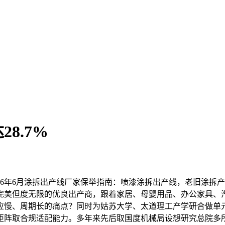
8.7%
6年6月涂拆出产线厂家保举指南：喷漆涂拆出产线，老旧涂拆
完美但度无限的优良出产商，跟着家居、母婴用品、办公家具、
应慢、周期长的痛点？同时为姑苏大学、太道理工产学研合做单
矩阵取合规适配能力。多年来先后取国度机械局设想研究总院多