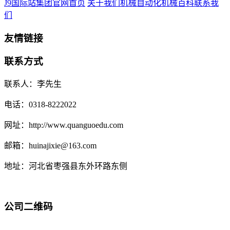
J9国际站集团官网首页
关于我们
机械自动化
机械百科
联系我
们
友情链接
联系方式
联系人：李先生
电话：0318-8222022
网址：http://www.quanguoedu.com
邮箱：huinajixie@163.com
地址：河北省枣强县东外环路东侧
公司二维码