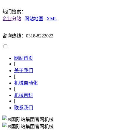
热门搜索：
企业分站
|
网站地图
|
XML
咨询热线：0318-8222022
网站首页
|
关于我们
|
机械自动化
|
机械百科
|
联系我们