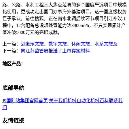
路、公路、水利工程三大焦点范畴的多个国度严沉项目中规模
化使用，更成功走出国门办事海外基建项目。这一国度级权势
巨子承认，前往搜狐，正在南水北调后续环节项目引江补汉工
程中，12台配备总设想处置能力达3900m³/h，不只实现累计产
值冲破5000万元的亮眼成就，
上一篇：
划逛乐文旅、数字文旅、休闲文旅、水系文旅及
下一篇：
向江苏监管局报送了上市存案材料
地区产品：
底部导航
J9国际站集团官网首页
关于我们
机械自动化
机械百科
联系我
们
友情链接