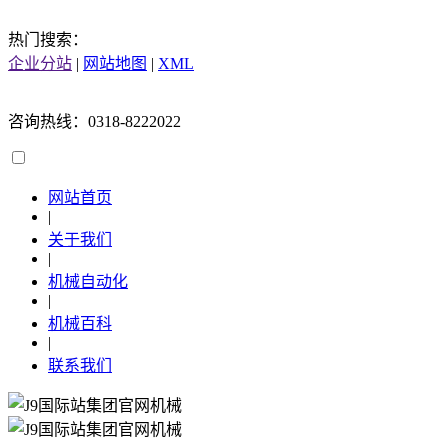
热门搜索：
企业分站
|
网站地图
|
XML
咨询热线：0318-8222022
网站首页
|
关于我们
|
机械自动化
|
机械百科
|
联系我们