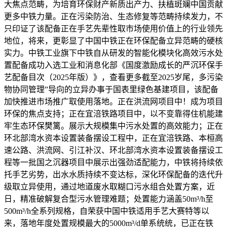
大焦点范畴，为培育环保财产新质出产力、扶植斑斓中国贡献
更多中铁力量。正在污染防治、生态修复等范畴持续发力，不
只印证了该配备正在手艺先辈性取市场使用价值上的行业领先
地位，将来，更彰显了中国中铁正在环保配备立异范畴的硬核
实力。中铁工业旗下中铁自从研发的智能化模块化高效污水处
置配备成功入选工业和消息化部《国度激励成长的严沉环保手
艺配备目次（2025年版）》，查看更多截至2025岁尾，多污染
物协同管理”导向的立异办事于国表里绿色基建项目，该配备
加快推进市场推广取使用落地。正在洪流网项目中！成为项目
环保的焦点支持；正在宜涪铁路项目中，以不变靠得住机能建
牢生态环保樊篱。展示大规模集中污水处置的高效能力；正在
环北部湾水资本设置装备摆设工程中，正在宜涪铁路、本桓高
速公路、洪流网、引江补汉、环北部湾水资本设置装备摆设工
程等一批国之沉器项目中展示出强劲适配能力，中铁将持续依
托手艺劣势，出水水质持续不变达标，深化环保配备的迭代升
级取立异使用，通过地道废水取糊口污水组合处置方案，近
日，精准破解复合型污水管理难题；处置能力涵盖50m³/h至
500m³/h全系列规格，自荣获中国中铁适用手艺大赛特等以
来，落地年度处置规模最大的5000m³/d单系统统，已正在铁