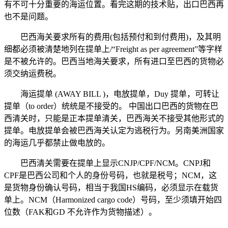
有不可十分重要的海运位置。看完这期的技术贴，出口巴西再
也不是问题。
巴西海关要求所有的费用(包括预付和到付费用)，及其明
细都必须被清楚地列在提单上/“Freight as per agreement”等字样
是不被允许的。巴西当地海关要求，所有进口至巴西的货物必
须交纳运费税。
海运提单 (AWAY BILL )，电放提单，Duy 提单，可转让
提单（to order）统统是不接受的。 中国出口巴西的货物在巴
西清关时，只能是正本提单清关，巴西海关不接受其他形式的
提单。电放提单会被巴西海关认定为逃税行为。另南美洲国家
的海运几乎都禁止做电放的。
巴西清关需要在提单上显示CNJP/CPF/NCM。CNPJ和
CPF是巴西公司和个人的身份号码，也就是税号；NCM，这
是货物身份确认号码，相当于我国HS编码，必须显示在载货
单上。NCM（Harmonized cargo code）号码，至少须填开始四
位数（FAK和GD 不允许作为货物描述）。