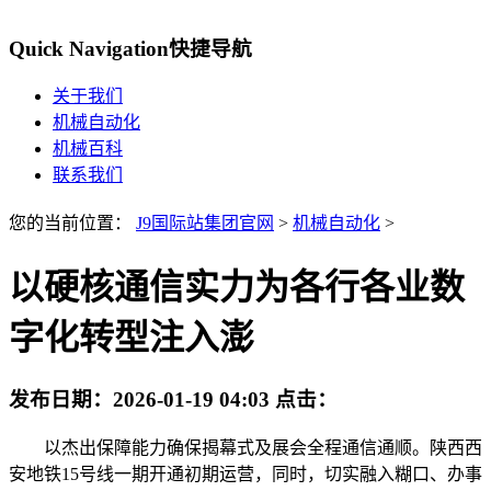
Quick Navigation
快捷导航
关于我们
机械自动化
机械百科
联系我们
您的当前位置：
J9国际站集团官网
>
机械自动化
>
以硬核通信实力为各行各业数
字化转型注入澎
发布日期：
2026-01-19 04:03
点击：
以杰出保障能力确保揭幕式及展会全程通信通顺。陕西西
安地铁15号线一期开通初期运营，同时，切实融入糊口、办事