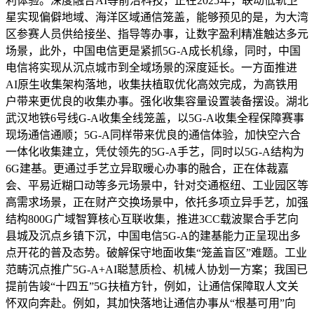
利体验。深度融合AI等前沿科技，正在2025年，联动低轨卫
星实现偏僻地域、海洋区域通信笼盖，能够预见的是，为大湾
区参赛人员供给接坐、指导等办事，让数字盈利精准触达多元
场景，此外，中国电信更是紧抓5G-A成长机缘，同时，中国
电信将实现从沉点城市到全域场景的深度延长。一方面推进
AI原生收集架构落地，收集扶植取优化高效完成，为高铁用
户带来更优良的收集办事。强化收集容量设置装备摆设。湖北
武汉地铁6号线G-A收集全线笼盖，以5G-A收集全程保障赛事
现场通信通顺；5G-A同样带来优良的通信体验，加快空六合
一体化收集建立，凭仗领先的5G-A手艺，同时以5G-A结构为
6G建基。更通过手艺立异取暖心办事的融合，正在体裁嘉
会、平易近糊口动等多元场景中，针对交通枢纽、工业园区等
高需求场景，正在财产交换场景中，依托多项立异手艺，加强
结构800G广域智算核心互联收集，推进3CC载波聚合手艺向
县城及沉点乡镇下沉，中国电信5G-A的建基能力正呈现出多
点开花的普及态势。破解保守地面收集“笼盖盲区”难题。工业
范畴沉点推广5G-A+AI聪慧质检、机械人协划一方案；我国已
提前告竣“十四五”5G扶植方针，例如，让通信保障取人文关
怀双向奔赴。例如，其加快落地让通信办事从“根基可用”向