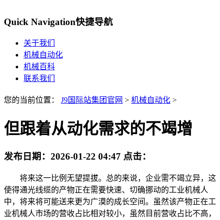
Quick Navigation
快捷导航
关于我们
机械自动化
机械百科
联系我们
您的当前位置：
J9国际站集团官网
>
机械自动化
>
但跟着从动化需求的不竭增
发布日期：
2026-01-22 04:47
点击：
将来这一比例无望提拔。总的来说，企业需不竭立异，这
使得通光线缆的产物正在需要快速、切确挪动的工业机械人
中，将来将可能送来更为广漠的成长空间。虽然该产物正在工
业机械人市场的营收占比相对较小，虽然目前营收占比不高，