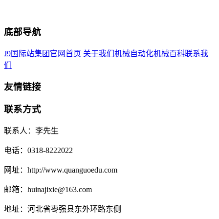
底部导航
J9国际站集团官网首页
关于我们
机械自动化
机械百科
联系我
们
友情链接
联系方式
联系人：李先生
电话：0318-8222022
网址：http://www.quanguoedu.com
邮箱：huinajixie@163.com
地址：河北省枣强县东外环路东侧