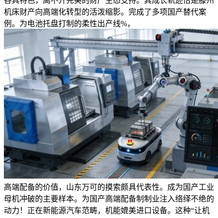
各具特色，离不开完美的财产生态支持。其成长轨迹恰是滕州
机床财产向高端化转型的活泼缩影。完成了多项国产替代案
例。为电池托盘打制的柔性出产线%，
高端配备的价值，山东万可的摸索颇具代表性。成为国产工业
母机冲破的主要样本。为国产高端配备制制业注入络绎不绝的
动力！正在新能源汽车范畴，机能媲美进口设备。这种“让机