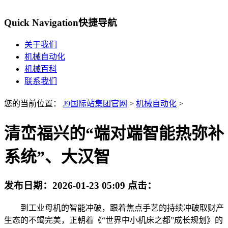
Quick Navigation
快捷导航
关于我们
机械自动化
机械百科
联系我们
您的当前位置：
J9国际站集团官网
>
机械自动化
>
清峦福兴的“端对端智能热弥补
系统”、大汉智
发布日期：
2026-01-23 05:09
点击：
到工业母机的智能冲破，跟着焦点手艺的持续冲破取财产
生态的不竭完美，正朝着《“世界中小机床之都”成长规划》的