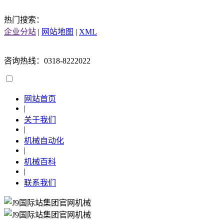
热门搜索：
企业分站
|
网站地图
|
XML
咨询热线：0318-8222022
网站首页
|
关于我们
|
机械自动化
|
机械百科
|
联系我们