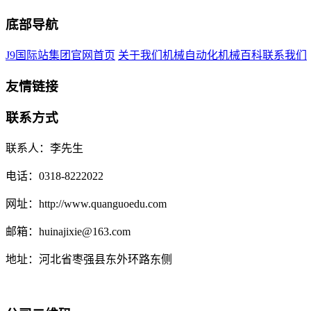
底部导航
J9国际站集团官网首页
关于我们
机械自动化
机械百科
联系我们
友情链接
联系方式
联系人：李先生
电话：0318-8222022
网址：http://www.quanguoedu.com
邮箱：huinajixie@163.com
地址：河北省枣强县东外环路东侧