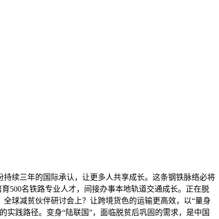
持续三年的国际承认，让更多人共享成长。这条钢铁脉络必将
育500名铁路专业人才，间接办事本地轨道交通成长。正在脱
，全球减贫伙伴研讨会上？让跨境货色的运输更高效，以“量身
的实践路径。变身“陆联国”，面临脱贫后巩固的需求，是中国