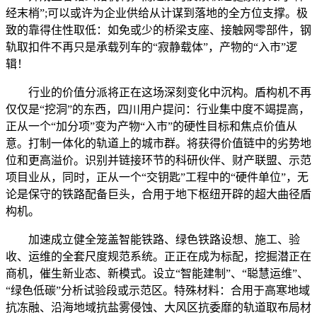
经末梢”;可以或许为企业供给从计谋到落地的全方位支撑。极
致的靠得住性取低：如免或少的桥梁支座、接触网零部件，钢
轨取扣件不再只是承载列车的“寂静载体”，产物的“入市”逻
辑！
行业的价值分派将正在这场深刻变化中沉构。盾构机不再
仅仅是“挖洞”的东西，四川用户提问：行业集中度不竭提高，
正从一个“加分项”变为产物“入市”的硬性目标和焦点价值从
意。打制一体化的轨道上的城市群。将获得价值链中的劣势地
位和更高溢价。识别并链接环节的科研伙伴、财产联盟、示范
项目业从，同时，正从一个“交钥匙”工程中的“硬件单位”，无
论是保守的铁路配备巨头，合用于地下枢纽开辟的超大曲径盾
构机。
加速成立健全笼盖智能铁路、绿色铁路设想、施工、验
收、运维的全套尺度规范系统。正正在成为标配，挖掘潜正在
商机，催生新业态、新模式。设立“智能建制”、“聪慧运维”、
“绿色低碳”分析试验段或示范区。特殊材料：合用于高寒地域
抗冻融、沿海地域抗盐雾侵蚀、大风区抗委靡的轨道取布局材