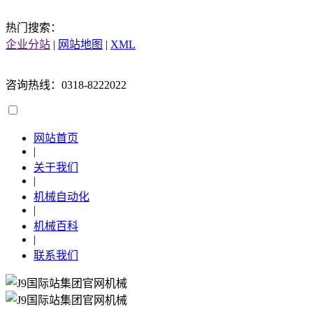
热门搜索：
企业分站
|
网站地图
|
XML
咨询热线：0318-8222022
网站首页
|
关于我们
|
机械自动化
|
机械百科
|
联系我们