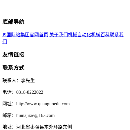
底部导航
J9国际站集团官网首页
关于我们
机械自动化
机械百科
联系我
们
友情链接
联系方式
联系人：李先生
电话：0318-8222022
网址：http://www.quanguoedu.com
邮箱：huinajixie@163.com
地址：河北省枣强县东外环路东侧