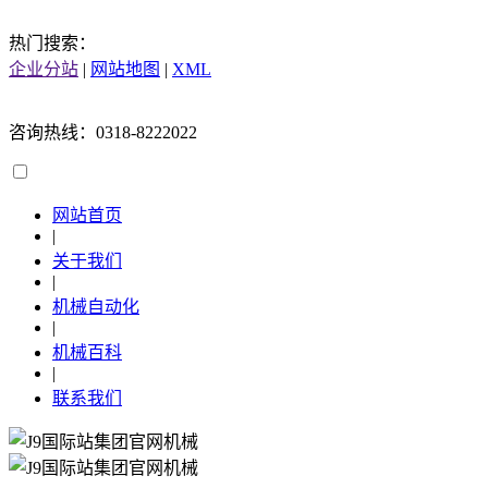
热门搜索：
企业分站
|
网站地图
|
XML
咨询热线：0318-8222022
网站首页
|
关于我们
|
机械自动化
|
机械百科
|
联系我们