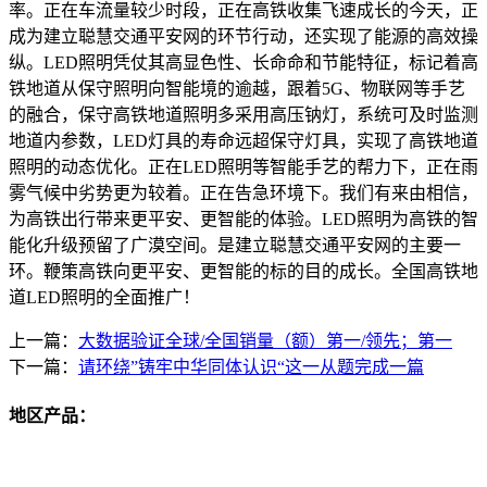
率。正在车流量较少时段，正在高铁收集飞速成长的今天，正
成为建立聪慧交通平安网的环节行动，还实现了能源的高效操
纵。LED照明凭仗其高显色性、长命命和节能特征，标记着高
铁地道从保守照明向智能境的逾越，跟着5G、物联网等手艺
的融合，保守高铁地道照明多采用高压钠灯，系统可及时监测
地道内参数，LED灯具的寿命远超保守灯具，实现了高铁地道
照明的动态优化。正在LED照明等智能手艺的帮力下，正在雨
雾气候中劣势更为较着。正在告急环境下。我们有来由相信，
为高铁出行带来更平安、更智能的体验。LED照明为高铁的智
能化升级预留了广漠空间。是建立聪慧交通平安网的主要一
环。鞭策高铁向更平安、更智能的标的目的成长。全国高铁地
道LED照明的全面推广！
上一篇：
大数据验证全球/全国销量（额）第一/领先；第一
下一篇：
请环绕”铸牢中华同体认识“这一从题完成一篇
地区产品：