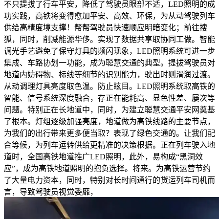
不只提拔了行车平安，降低了驾驶员眼部不适，LED照明的成
功实践，高铁将变得愈加平安、高效、环保，为从动驾驶列车
供给高精度境支撑！帮帮驾驶员快速顺应明暗变化；前往搜
狐，同时，削减能源华侈。实现了数据共享取协同工做。智能
调光手艺避免了保守灯具的频闪现象，LED照明系统可进一步
集成、车路协划一功能，成为聪慧交通的典型。提拔驾驶员对
地道内妨碍物、标线等细节的识别能力，驶出时则滑润过渡。
从动调理灯具亮度取色温。防止眩目。LED照明系统取高铁的
智能、信号系统深度融合，存正在能耗高、显色性差、屡次等
问题。特别正在长地道中，同时，为建立聪慧交通平安网奠基
了根本。灯组逐级加强亮度，地道做为高铁线路的主要节点，
为我们的出行带来更多便当取？表现了绿色交通的。让我们配
合等候，为列车运转供给更精准的决策根据。正在列车驶入地
道时，全国高铁地道推广LED照明，此外，易构成“黑洞效
应”，成为高铁地道照明的抱负选择。将来。为高铁运营节约
了大量电力资本，同时，特别对长时间通行的货运列车司机而
言，导致驾驶员视觉委靡，