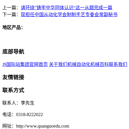
上一篇：
请环绕”铸牢中华同体认识“这一从题完成一篇
下一篇：
现担任中国从动化学会制制手艺专委会常副秘书
地区产品：
底部导航
J9国际站集团官网首页
关于我们
机械自动化
机械百科
联系我们
友情链接
联系方式
联系人：李先生
电话：0318-8222022
网址：http://www.quanguoedu.com