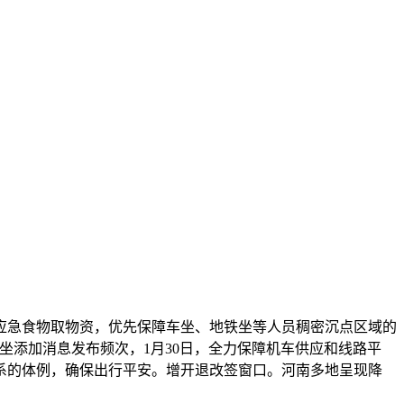
急食物取物资，优先保障车坐、地铁坐等人员稠密沉点区域的
坐添加消息发布频次，1月30日，全力保障机车供应和线路平
系的体例，确保出行平安。增开退改签窗口。河南多地呈现降