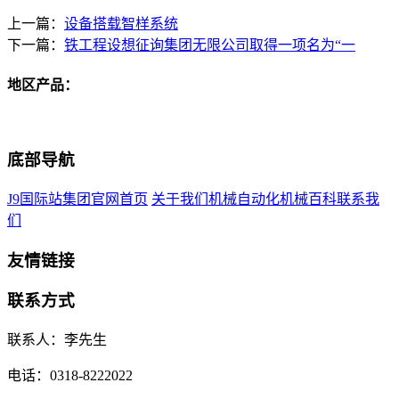
上一篇：
设备搭载智样系统
下一篇：
铁工程设想征询集团无限公司取得一项名为“一
地区产品：
底部导航
J9国际站集团官网首页
关于我们
机械自动化
机械百科
联系我
们
友情链接
联系方式
联系人：李先生
电话：0318-8222022